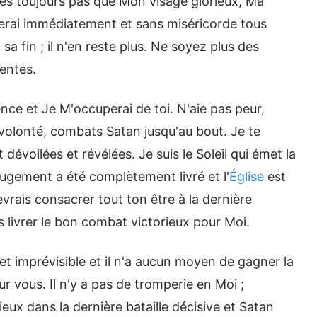
oies toujours pas que Mon visage glorieux, Ma
gerai immédiatement et sans miséricorde tous
a fin ; il n'en reste plus. Ne soyez plus des
entes.
nce et Je M'occuperai de toi. N'aie pas peur,
lonté, combats Satan jusqu'au bout. Je te
dévoilées et révélées. Je suis le Soleil qui émet la
jugement a été complètement livré et l'
Église
est
vrais consacrer tout ton être à la dernière
es livrer le bon combat victorieux pour Moi.
t imprévisible et il n'a aucun moyen de gagner la
r vous. Il n'y a pas de tromperie en Moi ;
ux dans la dernière bataille décisive et Satan