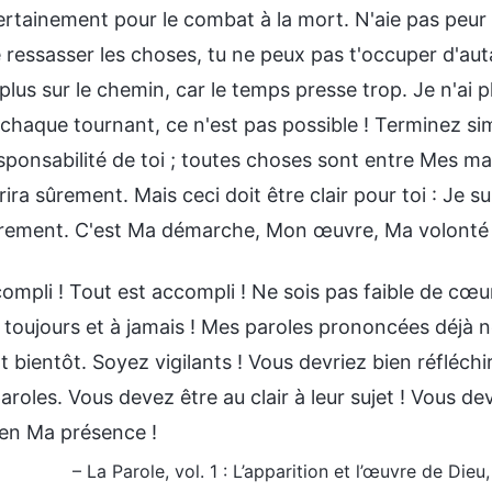
ertainement pour le combat à la mort. N'aie pas peur !
ressasser les choses, tu ne peux pas t'occuper d'auta
 plus sur le chemin, car le temps presse trop. Je n'ai p
 chaque tournant, ce n'est pas possible ! Terminez si
esponsabilité de toi ; toutes choses sont entre Mes m
rira sûrement. Mais ceci doit être clair pour toi : Je s
ûrement. C'est Ma démarche, Mon œuvre, Ma volonté 
ompli ! Tout est accompli ! Ne sois pas faible de cœur
r toujours et à jamais ! Mes paroles prononcées déjà
t bientôt. Soyez vigilants ! Vous devriez bien réfléch
roles. Vous devez être au clair à leur sujet ! Vous d
 en Ma présence !
– La Parole, vol. 1 : L’apparition et l’œuvre de D