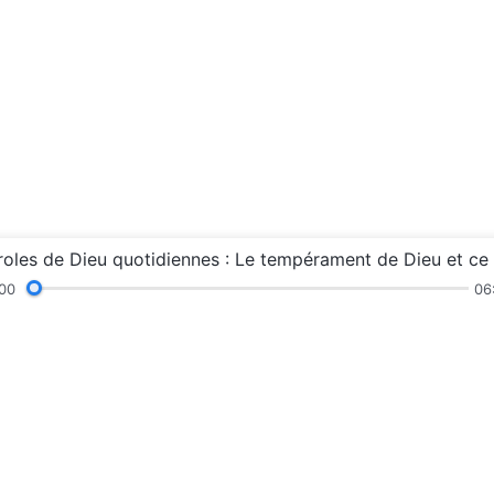
00
06
ations
Sermons et échanges
Témoignages
Ex