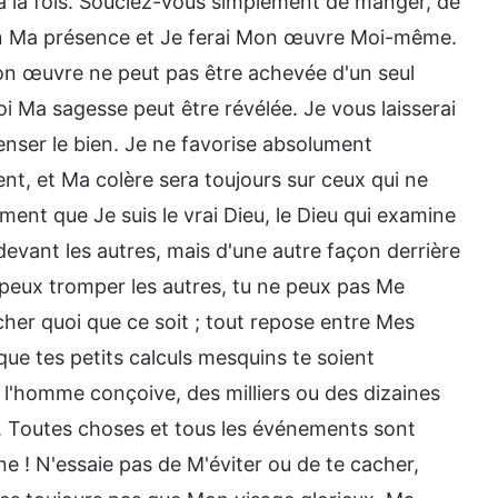
 à la fois. Souciez-vous simplement de manger, de
en Ma présence et Je ferai Mon œuvre Moi-même.
Mon œuvre ne peut pas être achevée d'un seul
oi Ma sagesse peut être révélée. Je vous laisserai
nser le bien. Je ne favorise absolument
nt, et Ma colère sera toujours sur ceux qui ne
ment que Je suis le vrai Dieu, le Dieu qui examine
evant les autres, mais d'une autre façon derrière
u peux tromper les autres, tu ne peux pas Me
acher quoi que ce soit ; tout repose entre Mes
 que tes petits calculs mesquins te soient
e l'homme conçoive, des milliers ou des dizaines
in. Toutes choses et tous les événements sont
e ! N'essaie pas de M'éviter ou de te cacher,