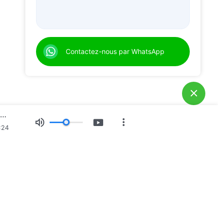
Contactez-nous par WhatsApp
Paroles de Dieu quotidiennes : Le tempérament de Dieu et ce qu'Il a et est | Extrait 232
:24
position d’images
Actualités
À propos de nous