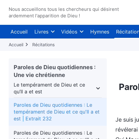
Nous accueillons tous les chercheurs qui désirent
ardemment l'apparition de Dieu !
Accueil
Livres
Vidéos
Hymnes
Récitatio
Accueil
Récitations
Paroles de Dieu quotidiennes :
Une vie chrétienne
Le tempérament de Dieu et ce
Paro
qu’Il a et est
 de Dieu
Le tempérament de Dieu et ce qu’Il a et 
Paroles de Dieu quotidiennes : Le
tempérament de Dieu et ce qu'Il a et
est | Extrait 232
Je suis j
révélera
Paroles de Dieu quotidiennes : Le