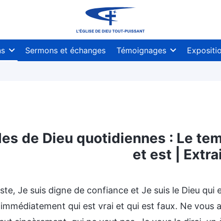
ns
Sermons et échanges
Témoignages
Expositi
les de Dieu quotidiennes : Le tem
et est | Extra
est
Mystères sur de la Bible
Dévoiler les idées 
uste, Je suis digne de confiance et Je suis le Dieu q
i immédiatement qui est vrai et qui est faux. Ne vous