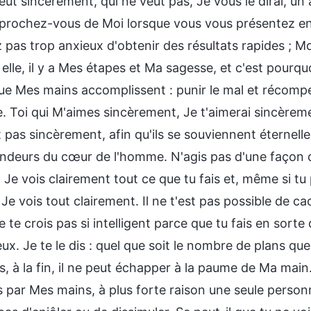
eut sincèrement, qui ne veut pas, Je vous le dirai, un
pprochez-vous de Moi lorsque vous vous présentez 
 pas trop anxieux d'obtenir des résultats rapides ; 
elle, il y a Mes étapes et Ma sagesse, et c'est pourqu
que Mes mains accomplissent : punir le mal et récompe
. Toi qui M'aimes sincèrement, Je t'aimerai sincèreme
pas sincèrement, afin qu'ils se souviennent éternelle
ondeurs du cœur de l'homme. N'agis pas d'une façon d
; Je vois clairement tout ce que tu fais et, même si t
Je vois tout clairement. Il ne t'est pas possible de c
 te crois pas si intelligent parce que tu fais en sorte
x. Je te le dis : quel que soit le nombre de plans qu
rs, à la fin, il ne peut échapper à la paume de Ma ma
 par Mes mains, à plus forte raison une seule personn