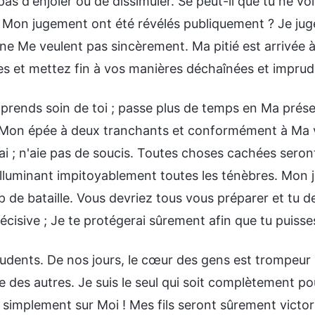
pas d'enjôler ou de dissimuler. Se peut-il que tu ne v
t Mon jugement ont été révélés publiquement ? Je ju
ne Me veulent pas sincèrement. Ma pitié est arrivée à s
es et mettez fin à vos manières déchaînées et imprud
 prends soin de toi ; passe plus de temps en Ma prése
Mon épée à deux tranchants et conformément à Ma vo
i ; n'aie pas de soucis. Toutes choses cachées seront 
 illuminant impitoyablement toutes les ténèbres. Mon 
de bataille. Vous devriez tous vous préparer et tu de
décisive ; Je te protégerai sûrement afin que tu puiss
udents. De nos jours, le cœur des gens est trompeur e
 des autres. Je suis le seul qui soit complètement pou
implement sur Moi ! Mes fils seront sûrement victorie