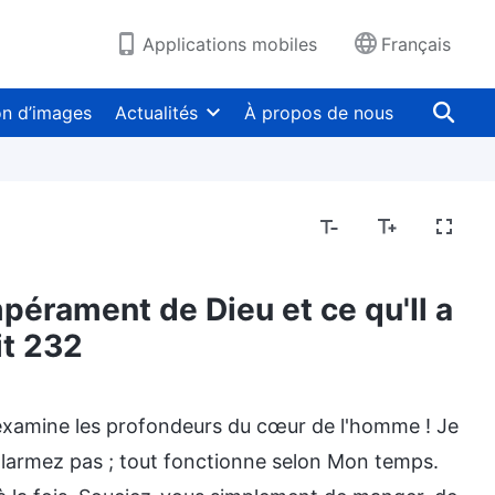
Applications mobiles
Français
on d’images
Actualités
À propos de nous
pérament de Dieu et ce qu'Il a
it 232
fausses religieuses
Dévoiler la corruption du genr
ui examine les profondeurs du cœur de l'homme ! Je
 alarmez pas ; tout fonctionne selon Mon temps.