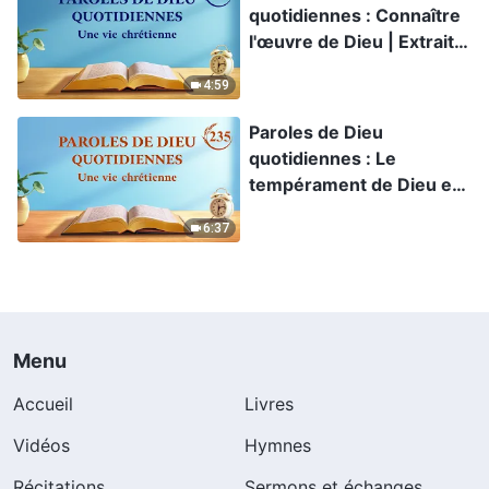
quotidiennes : Connaître
l'œuvre de Dieu | Extrait
179
4:59
Paroles de Dieu
quotidiennes : Le
tempérament de Dieu et
ce qu'Il a et est | Extrait
6:37
235
Menu
Accueil
Livres
Vidéos
Hymnes
Récitations
Sermons et échanges