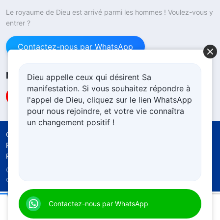
Le royaume de Dieu est arrivé parmi les hommes ! Voulez-vous y
entrer ?
Contactez-nous par WhatsApp
Nous suivre
Dieu appelle ceux qui désirent Sa
manifestation. Si vous souhaitez répondre à
l'appel de Dieu, cliquez sur le lien WhatsApp
pour nous rejoindre, et votre vie connaîtra
un changement positif !
Conditions d’utilisation
Politique de confidentialité
Crédits
Politique d’utilisation cookies
Copyright © 2026
l'Église de Dieu Tout-Puissant.
Tous
droits réservés.
Paroles de Dieu quotidiennes : Dévoiler la corruption du genre humain | Extrait 366
Contactez-nous par WhatsApp
00:18
08:32