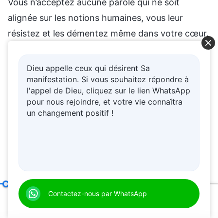
Vous n’acceptez aucune parole qui ne soit
alignée sur les notions humaines, vous leur
résistez et les démentez même dans votre cœur.
Vous n’acceptez que les paroles qui sont alignées
sur les notions humaines et rejetez celles qui ne
Dieu appelle ceux qui désirent Sa
manifestation. Si vous souhaitez répondre à
le sont pas. Pouvez-vous gagner la vérité ainsi ?
l'appel de Dieu, cliquez sur le lien WhatsApp
Les paroles qui ne sont pas conformes aux
pour nous rejoindre, et votre vie connaîtra
notions humaines ne sont-elles pas la vérité ?
un changement positif !
Oses-tu en être sûr ? Alors Je dois te le
demander : à quel point comprends-tu la vérité ?
Quelles vérités possèdes-tu ? Dans ce cas,
partage le témoignage de toutes les vérités que
tu comprends, et laisse chacun décider si, oui ou
Paroles sur la manière d’aborder la vérité et Dieu
Contactez-nous par WhatsApp
(Extrait 7
non, elles sont la vérité. Si tu peux admettre que
00:20
28:02