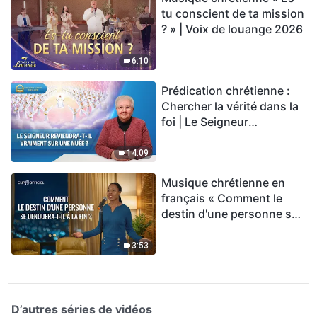
tu conscient de ta mission
? » | Voix de louange 2026
6:10
Prédication chrétienne :
Chercher la vérité dans la
foi | Le Seigneur
reviendra-t-Il vraiment sur
une nuée ?
14:09
Musique chrétienne en
français « Comment le
destin d'une personne se
dénouera-t-il à la fin ? »
3:53
D’autres séries de vidéos