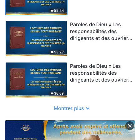
(7) » Section 3
55:24
Paroles de Dieu « Les
responsabilités des
dirigeants et des ouvriers
(8) » Section 1
53:27
Paroles de Dieu « Les
responsabilités des
dirigeants et des ouvriers
(8) » Section 2
36:09
Montrer plus