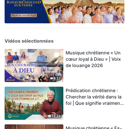
Vidéos sélectionnées
Musique chrétienne « Un
cœur loyal à Dieu » | Voix
de louange 2026
6:27
Prédication chrétienne :
Chercher la vérité dans la
foi | Que signifie vraiment
« Celui qui croit au Fils a la
vie éternelle » ?
12:51
Musique chrétienne « Es-