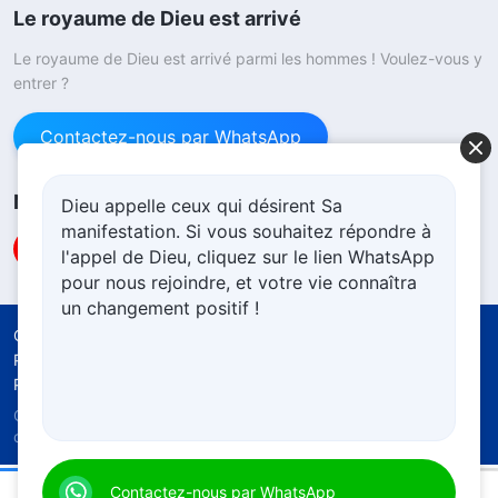
Le royaume de Dieu est arrivé
Le royaume de Dieu est arrivé parmi les hommes ! Voulez-vous y
entrer ?
Contactez-nous par WhatsApp
Nous suivre
Dieu appelle ceux qui désirent Sa
manifestation. Si vous souhaitez répondre à
l'appel de Dieu, cliquez sur le lien WhatsApp
pour nous rejoindre, et votre vie connaîtra
un changement positif !
Conditions d’utilisation
Politique de confidentialité
Crédits
Politique d’utilisation cookies
Copyright © 2026
l'Église de Dieu Tout-Puissant.
Tous
droits réservés.
Paroles de Dieu quotidiennes : Le jugement dans les derniers jours | Extrait 85
Contactez-nous par WhatsApp