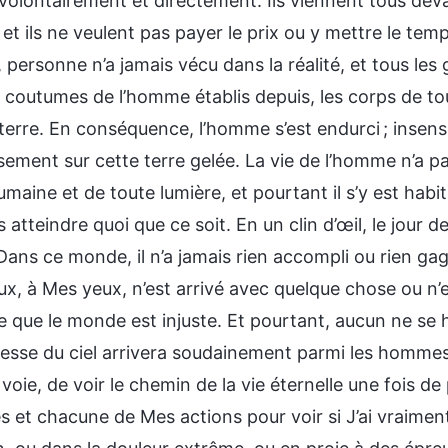
olontairement et directement. Ils viennent tous devan
 et ils ne veulent pas payer le prix ou y mettre le tem
ersonne n’a jamais vécu dans la réalité, et tous les g
t coutumes de l’homme établis depuis, les corps de t
 terre. En conséquence, l’homme s’est endurci ; insens
ement sur cette terre gelée. La vie de l’homme n’a p
maine et de toute lumière, et pourtant il s’y est habi
 atteindre quoi que ce soit. En un clin d’œil, le jour
Dans ce monde, il n’a jamais rien accompli ou rien gagn
eux, à Mes yeux, n’est arrivé avec quelque chose ou n
 que le monde est injuste. Et pourtant, aucun ne se h
sse du ciel arrivera soudainement parmi les hommes, 
voie, de voir le chemin de la vie éternelle une fois d
s et chacune de Mes actions pour voir si J’ai vraime