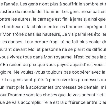
e l’année. Les gens n’ont plus à souffrir le sombre e
 austère du monde de l’homme. Les gens ne se battent 
ontre les autres, le carnage est fini à jamais, ainsi que l
de bonheur et la chaleur entre les hommes imprègne to
r Mon trône dans les hauteurs, Je vis parmi les étoil
les danses. Leur propre fragilité ne fait plus couler d
urant devant Moi et personne ne se plaint de difficul
vous vivrez tous dans Mon royaume. N’est-ce pas la 
 En raison du prix que vous payez aujourd’hui, vous h
gloire. Ne voulez-vous toujours pas coopérer avec la
r ? Les gens sont prêts à poursuivre les promesses qu
un n’est prêt à accepter les promesses de demain, mêm
 pour l’homme sont les choses que Je vais anéantir et
e Je vais accomplir. Telle est la différence entre Die