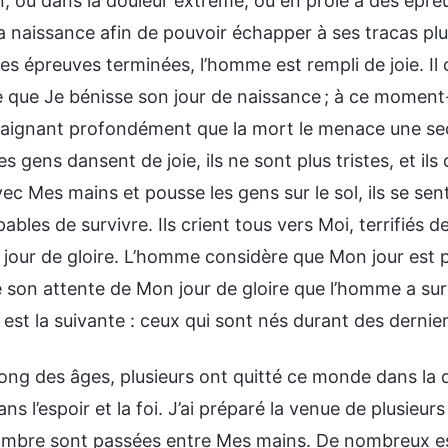
ion, ou dans la douleur extrême, ou en proie à des épr
a naissance afin de pouvoir échapper à ses tracas plus
les épreuves terminées, l’homme est rempli de joie. Il c
que Je bénisse son jour de naissance ; à ce moment-
raignant profondément que la mort le menace une se
s gens dansent de joie, ils ne sont plus tristes, et 
ec Mes mains et pousse les gens sur le sol, ils se se
ables de survivre. Ils crient tous vers Moi, terrifiés d
 jour de gloire. L’homme considère que Mon jour est p
 son attente de Mon jour de gloire que l’homme a surv
est la suivante : ceux qui sont nés durant des dernier
ong des âges, plusieurs ont quitté ce monde dans la d
ans l’espoir et la foi. J’ai préparé la venue de plusieu
mbre sont passées entre Mes mains. De nombreux espri