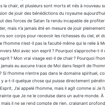
 la chair, et plusieurs sont morts et nés à nouveau su
sion de jouir des bénédictions du royaume aujourd’hui
aut des forces de Satan l’a rendu incapable de profite
der, mais n’a jamais été en mesure de jouir pleinemen
ns son corps pour recevoir les richesses du ciel, et d
de l’homme n’est-il pas la faculté même qui le relie à 
vers Moi avec son esprit ? Pourquoi s’approche-t-il d
esprit ? Mon vrai visage est-il de chair ? Pourquoi l’h
 jamais eu aucune trace de Moi dans l’esprit de l’hom
? Si l’homme n’entre pas dans le domaine spirituel, c
y a-t-il quelque chose qui puisse directement pénétrer
sprit, J’ai appelé l’homme, mais il agit comme si Je 
ainte que Je ne le conduise dans un autre monde. À pl
 mais il ne se rend compte de rien, craignant profon