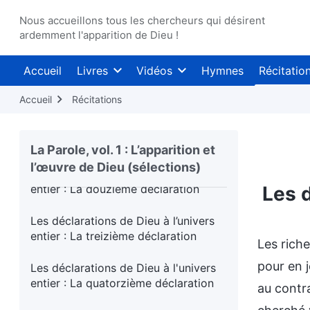
entier - La neuvième déclaration
Nous accueillons tous les chercheurs qui désirent
Les déclarations de Dieu à l'univers
ardemment l'apparition de Dieu !
entier - La dixième déclaration
Accueil
Livres
Vidéos
Hymnes
Récitatio
Les paroles de Dieu à l’univers entier
Hymne du royaume
Accueil
Récitations
Les déclarations de Dieu à l’univers
entier : La onzième déclaration
La Parole, vol. 1 : L’apparition et
l’œuvre de Dieu (sélections)
Les déclarations de Dieu à l’univers
entier : La douzième déclaration
Les d
Les déclarations de Dieu à l’univers
entier : La treizième déclaration
Les rich
pour en j
Les déclarations de Dieu à l'univers
entier : La quatorzième déclaration
au contra