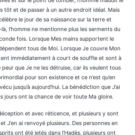
euves et sur le point de tomber, l’homme maudit le
 tôt et de passer à un autre endroit idéal. Mais
élèbre le jour de sa naissance sur la terre et
là, l’homme ne mentionne plus les serments du
conde fois. Lorsque Mes mains supportent le
ils dépendent tous de Moi. Lorsque Je couvre Mon
ntent immédiatement à court de souffle et sont à
e peur que Je ne les détruise, car ils veulent tous
rimordial pour son existence et ce n’est qu’en
écu jusqu’à aujourd’hui. La bénédiction que J’ai
s jours ont la chance de voir toute Ma gloire.
éception et avec réticence, et plusieurs y sont
rs et J’en ai renvoyé plusieurs. Des personnes en
ts ont été jetés dans l’Hadès, plusieurs ont