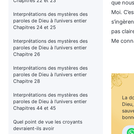
Chapitres 22 et 23
que nous 
Moi. C’e
Interprétations des mystères des
paroles de Dieu à l’univers entier
s’ingèren
Chapitres 24 et 25
pas clai
Me conna
Interprétations des mystères des
paroles de Dieu à l’univers entier
Chapitre 26
Interprétations des mystères des
paroles de Dieu à l’univers entier
Chapitre 28
Interprétations des mystères des
La do
paroles de Dieu à l’univers entier
Dieu,
Chapitres 44 et 45
sauve
bonne
Quel point de vue les croyants
devraient-ils avoir