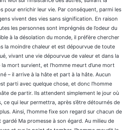
t Moi sur l’insistance des autres, suivant la
ps pour enrichir leur vie. Par conséquent, parmi les
ens vivent des vies sans signification. En raison
outes les personnes sont imprégnés de l’odeur du
ible à la désolation du monde, il préfère chercher
as la moindre chaleur et est dépourvue de toute
tué, vivant une vie dépourvue de valeur et dans la
 de la mort survient, et l’homme meurt d’une mort
é – il arrive à la hâte et part à la hâte. Aucun
’est parti avec quelque chose, et donc l’homme
âte de partir. Ils attendent simplement le jour où
ce qui leur permettra, après s’être détournés de
e plus. Ainsi, l’homme fixe son regard sur chacun de
nt gardé Ma promesse à son égard. Au milieu de