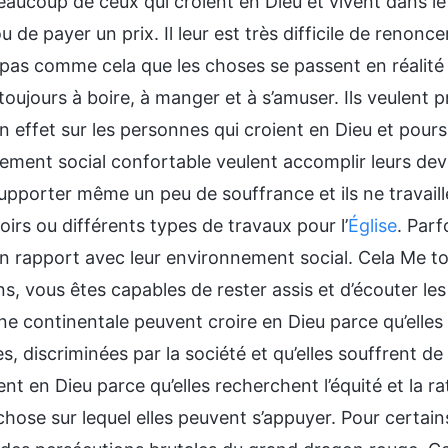
aucoup de ceux qui croient en Dieu et vivent dans le 
ou de payer un prix. Il leur est très difficile de renonc
 pas comme cela que les choses se passent en réalité 
oujours à boire, à manger et à s’amuser. Ils veulent pro
n effet sur les personnes qui croient en Dieu et pour
ment social confortable veulent accomplir leurs devoir
supporter même un peu de souffrance et ils ne travail
oirs ou différents types de travaux pour l’
Église
. Parf
in rapport avec leur environnement social. Cela Me t
s, vous êtes capables de rester assis et d’écouter le
ine continentale peuvent croire en Dieu parce qu’elle
, discriminées par la société et qu’elles souffrent de
t en Dieu parce qu’elles recherchent l’équité et la rat
hose sur lequel elles peuvent s’appuyer. Pour certains