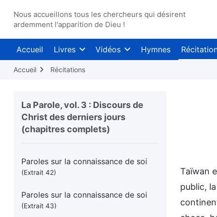
devoir
(Extrait 37)
Nous accueillons tous les chercheurs qui désirent
ardemment l'apparition de Dieu !
Paroles sur l’accomplissement d’un
devoir
(Extrait 38)
Accueil
Livres
Vidéos
Hymnes
Récitatio
Paroles sur l’accomplissement d’un
Accueil
Récitations
devoir
(Extrait 39)
Paroles sur l’accomplissement d’un
La Parole, vol. 3 : Discours de
devoir
(Extrait 40)
Christ des derniers jours
Paroles sur l’accomplissement d’un
(chapitres complets)
devoir
(Extrait 41)
Paroles sur la connaissance de soi
Taïwan es
(Extrait 42)
public, l
Paroles sur la connaissance de soi
continen
(Extrait 43)