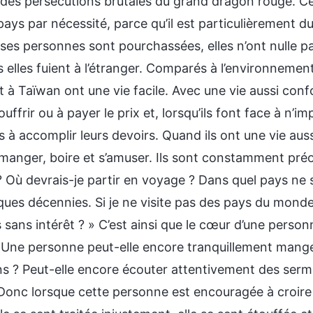
 des persécutions brutales du grand dragon rouge. Ce
pays par nécessité, parce qu’il est particulièrement d
es personnes sont pourchassées, elles n’ont nulle pa
s elles fuient à l’étranger. Comparés à l’environnemen
t à Taïwan ont une vie facile. Avec une vie aussi conf
ouffrir ou à payer le prix et, lorsqu’ils font face à n’i
s à accomplir leurs devoirs. Quand ils ont une vie au
, manger, boire et s’amuser. Ils sont constamment préo
 Où devrais-je partir en voyage ? Dans quel pays ne s
ques décennies. Si je ne visite pas des pays du monde
s sans intérêt ? » C’est ainsi que le cœur d’une person
. Une personne peut-elle encore tranquillement mange