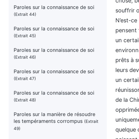
chose, be
Paroles sur la connaissance de soi
souffrir 
(Extrait 44)
N’est-ce
Paroles sur la connaissance de soi
pensent t
(Extrait 45)
un certai
Paroles sur la connaissance de soi
environne
(Extrait 46)
prêts à 
leurs dev
Paroles sur la connaissance de soi
(Extrait 47)
un certa
réunisson
Paroles sur la connaissance de soi
de la Ch
(Extrait 48)
opprimées
Paroles sur la manière de résoudre
uniquemen
les tempéraments corrompus
(Extrait
49)
quelque c