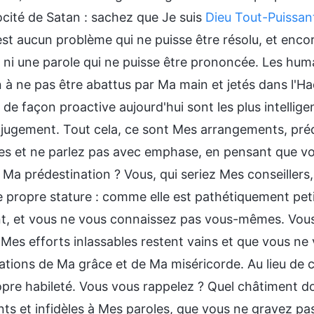
ocité de Satan : sachez que Je suis
Dieu Tout-Puissan
'est aucun problème qui ne puisse être résolu, et enc
 ni une parole qui ne puisse être prononcée. Les huma
 à ne pas être abattus par Ma main et jetés dans l'Ha
de façon proactive aujourd'hui sont les plus intelligen
 jugement. Tout cela, ce sont Mes arrangements, pré
es et ne parlez pas avec emphase, en pensant que vous
e Ma prédestination ? Vous, qui seriez Mes conseiller
e propre stature : comme elle est pathétiquement peti
t, et vous ne vous connaissez pas vous-mêmes. Vous 
 Mes efforts inlassables restent vains et que vous ne
ations de Ma grâce et de Ma miséricorde. Au lieu de c
pre habileté. Vous vous rappelez ? Quel châtiment doiv
ents et infidèles à Mes paroles, que vous ne gravez 