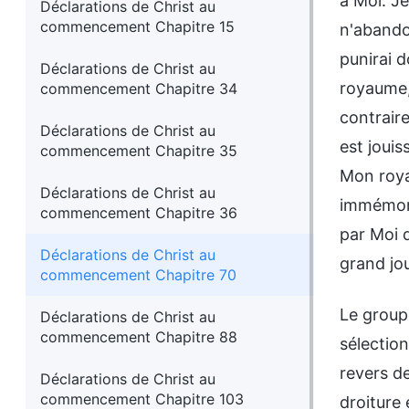
à Moi. J
Déclarations de Christ au
commencement Chapitre 15
n'abando
punirai 
Déclarations de Christ au
royaume, 
commencement Chapitre 34
contraire
Déclarations de Christ au
est joui
commencement Chapitre 35
Mon roya
Déclarations de Christ au
immémori
commencement Chapitre 36
par Moi d
Déclarations de Christ au
grand jo
commencement Chapitre 70
Le group
Déclarations de Christ au
commencement Chapitre 88
sélection
revers de
Déclarations de Christ au
commencement Chapitre 103
droiture 