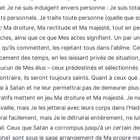
, et Je ne suis indulgent envers personne : Je suis t
s personnels. Je traite toute personne (quelle que soi
c Ma droiture, Ma rectitude et Ma majesté, tout en pe
tes, ainsi que ce que Mes actes signifient. Un par un,
 qu'ils commettent, les rejetant tous dans l'abîme. Ce
ent des temps, en les laissant privés de situation, n
ucun de Mes élus – ceux prédestinés et sélectionnés p
ontraire, ils seront toujours saints. Quant à ceux que 
ai à Satan et ne leur permettrai pas de demeurer plu
ratifs mettent en jeu Ma droiture et Ma majesté. Je n
vaille, mais Je les jetterai avec leurs corps dans l'H
rai facilement, mais Je le détruirai entièrement, ne lu
il. Ceux que Satan a corrompus jusqu'à un certain deg
phe) sont sous le sage arrangement de Ma propre mai