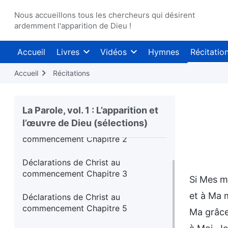
Nous accueillons tous les chercheurs qui désirent
ardemment l'apparition de Dieu !
Accueil
Livres
Vidéos
Hymnes
Récitatio
Seul celui qui vit l’œuvre de Dieu
croit véritablement en Dieu
Accueil
Récitations
Déclarations de Christ au
commencement Chapitre 1
La Parole, vol. 1 : L’apparition et
l’œuvre de Dieu (sélections)
Déclarations de Christ au
commencement Chapitre 2
Déclarations de Christ au
commencement Chapitre 3
Si Mes m
et à Ma m
Déclarations de Christ au
commencement Chapitre 5
Ma grâce