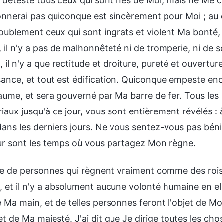
e déteste tous ceux qui sont nés de Moi, mais ne Me 
nnerai pas quiconque est sincèrement pour Moi ; au c
doublement ceux qui sont ingrats et violent Ma bonté,
il n'y a pas de malhonnêteté ni de tromperie, ni de so
, il n'y a que rectitude et droiture, pureté et ouvertur
ssance, et tout est édification. Quiconque empeste en
ume, et sera gouverné par Ma barre de fer. Tous les 
aux jusqu'à ce jour, vous sont entièrement révélés :
ans les derniers jours. Ne vous sentez-vous pas bénis
ur sont les temps où vous partagez Mon règne.
e de personnes qui règnent vraiment comme des roi
, et il n'y a absolument aucune volonté humaine en el
 Ma main, et de telles personnes feront l'objet de Mo
et de Ma majesté. J'ai dit que Je dirige toutes les cho