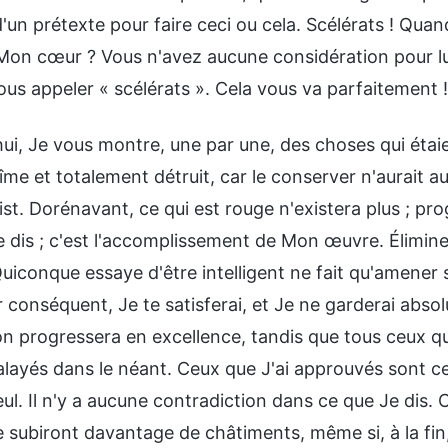
un prétexte pour faire ceci ou cela. Scélérats ! Qua
on cœur ? Vous n'avez aucune considération pour lui
ous appeler « scélérats ». Cela vous va parfaitement !
hui, Je vous montre, une par une, des choses qui étai
îme et totalement détruit, car le conserver n'aurait auc
st. Dorénavant, ce qui est rouge n'existera plus ; prog
 dis ; c'est l'accomplissement de Mon œuvre. Éliminez
. Quiconque essaye d'être intelligent ne fait qu'amener 
r conséquent, Je te satisferai, et Je ne garderai abs
on progressera en excellence, tandis que tous ceux q
layés dans le néant. Ceux que J'ai approuvés sont ceu
eul. Il n'y a aucune contradiction dans ce que Je dis
e subiront davantage de châtiments, même si, à la fin