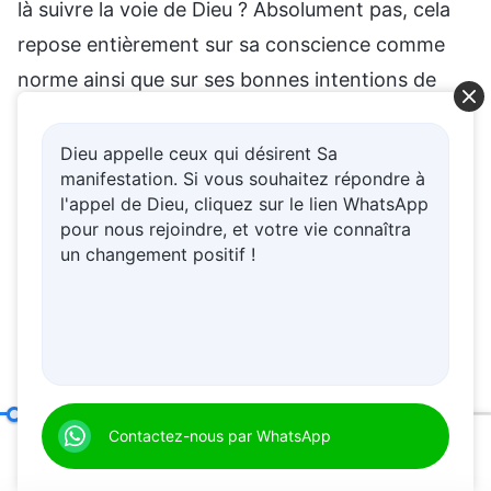
là suivre la voie de Dieu ? Absolument pas, cela
repose entièrement sur sa conscience comme
norme ainsi que sur ses bonnes intentions de
faire les choses. C’est faire les choses selon ses
notions et son imagination. De telles personnes
Dieu appelle ceux qui désirent Sa
manifestation. Si vous souhaitez répondre à
manquent de compréhension spirituelle. Ce sont
l'appel de Dieu, cliquez sur le lien WhatsApp
des personnes qui ne comprennent pas la vérité.
pour nous rejoindre, et votre vie connaîtra
Les personnes qui ne peuvent pas voir
un changement positif !
clairement ces problèmes sont aussi des
personnes qui n’ont pas de compréhension
spirituelle.
Seuls ceux qui comprennent la vérité ont une compréhension spirituelle
Contactez-nous par WhatsApp
La douleur cessera et les larmes s'arrêteront.
00:20
24:15
Faites confiance à Dieu, Il a entendu nos appels