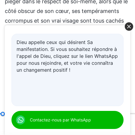
piéger dans le respect de soi-même, alors que le
côté obscur de son cœur, ses tempéraments
corrompus et son vrai visage sont tous cachés
et joliment emballés. Nous pouvons aussi le dire
ainsi : ce qui se cache derrière l’auréole de ces
Dieu appelle ceux qui désirent Sa
manifestation. Si vous souhaitez répondre à
bons comportements, c’est le vrai visage
l'appel de Dieu, cliquez sur le lien WhatsApp
corrompu de chaque membre de l’humanité
pour nous rejoindre, et votre vie connaîtra
corrompue. Ce qui est caché, c’est chaque
un changement positif !
membre de l’humanité malfaisante doté d’un
tempérament arrogant, d’un tempérament
fourbe, d’un tempérament méchant et d’un
tempérament d’aversion pour la vérité. Peu
importe que le comportement apparent d’une
En quoi consiste la poursuite de la vérité (3)
Contactez-nous par WhatsApp
Partie 2
personne soit instruit et sensé, ou doux et
00:20
58:51