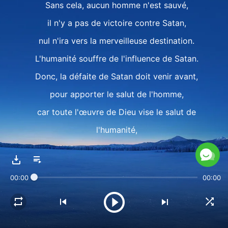
Sans cela, aucun homme n'est sauvé,
il n'y a pas de victoire contre Satan,
nul n'ira vers la merveilleuse destination.
L'humanité souffre de l'influence de Satan.
Donc, la défaite de Satan doit venir avant,
pour apporter le salut de l'homme,
car toute l'œuvre de Dieu vise le salut de
l'humanité,
de l'homme, de l'homme.
00:00
00:00
La dernière conquête apporte le salut
et révèle la fin des hommes.
Par le jugement, la repentance, et le réveil