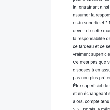
là, entraînant ainsi
assumer la respons
es-tu superficiel ?
devoir de cette man
la responsabilité d
ce fardeau et ce se
vraiment superfici
Ce n’est pas que v
disposés à en assu
pas non plus prêter
Être superficiel de
et en échangeant su
alors, compte tenu
? Si J’avais la mê