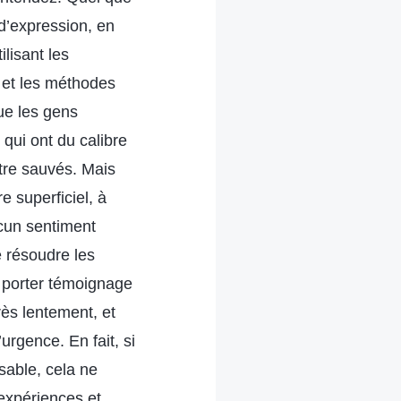
 d’expression, en
lisant les
 et les méthodes
que les gens
 qui ont du calibre
tre sauvés. Mais
e superficiel, à
ucun sentiment
 résoudre les
 porter témoignage
rès lentement, et
rgence. En fait, si
sable, cela ne
expériences et