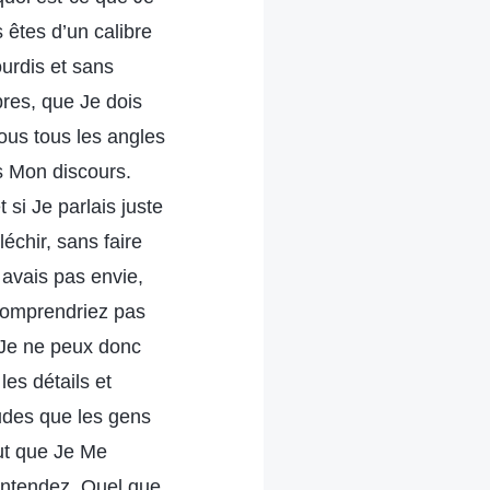
s êtes d’un calibre
urdis et sans
bres, que Je dois
sous tous les angles
s Mon discours.
si Je parlais juste
échir, sans faire
 avais pas envie,
comprendriez pas
. Je ne peux donc
les détails et
udes que les gens
aut que Je Me
entendez. Quel que