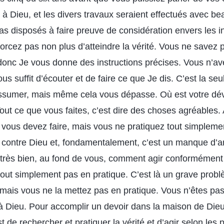
 Dieu, et les divers travaux seraient effectués avec bea
as disposés à faire preuve de considération envers les i
forcez pas non plus d’atteindre la vérité. Vous ne savez
donc Je vous donne des instructions précises. Vous n’ave
vous suffit d’écouter et de faire ce que Je dis. C’est la se
ssumer, mais même cela vous dépasse. Où est votre d
! Tout ce que vous faites, c’est dire des choses agréables
vous devez faire, mais vous ne pratiquez tout simplement
n contre Dieu et, fondamentalement, c’est un manque d’a
 très bien, au fond de vous, comment agir conformément à
tout simplement pas en pratique. C’est là un grave probl
, mais vous ne la mettez pas en pratique. Vous n’êtes pa
à Dieu. Pour accomplir un devoir dans la maison de Die
t de rechercher et pratiquer la vérité et d’agir selon les p