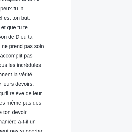
 peux-tu la
l est ton but,
 et que tu te
son de Dieu ta
u ne prend pas soin
’accomplit pas
tous les incrédules
nent la vérité,
 leurs devoirs.
u’il relève de leur
ittes même pas des
e ton devoir
manière a-t-il un
peut pas supporter