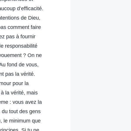
ucoup d’efficacité.
ntentions de Dieu,
 pas comment faire
z pas à fournir
ule responsabilité
évouement ? On ne
. Au fond de vous,
 pas la vérité.
mour pour la
 la vérité, mais
ème : vous avez la
s du tout des gens
u, le minimum que
rincipes. Si tu ne