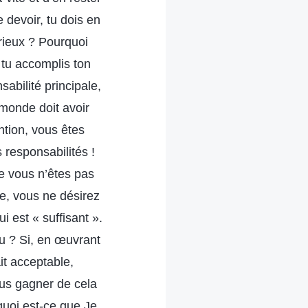
e devoir, tu dois en
rieux ? Pourquoi
 tu accomplis ton
abilité principale,
 monde doit avoir
ntion, vous êtes
responsabilités !
e vous n’êtes pas
e, vous ne désirez
i est « suffisant ».
eu ? Si, en œuvrant
it acceptable,
ous gagner de cela
quoi est-ce que Je