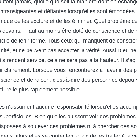
outent jamais, quelle que soit la manière dont on échange
t intransigeantes et défiantes lorsqu’elles sont émondées. 
n que de les exclure et de les éliminer. Quel problème cela 
devoirs, il faut au moins être doté de conscience et de 
ifficile de tenir ferme. Tous ceux qui manquent de conscie
ité, et ne peuvent pas accepter la vérité. Aussi Dieu ne
ls rendent service, cela ne sera pas à la hauteur. Il s’ag
r clairement. Lorsque vous rencontrerez à l’avenir des 
cience et de raison, c’est-à-dire des personnes dépour
clure le plus rapidement possible.
s n’assument aucune responsabilité lorsqu’elles accompl
 superficielles. Bien qu’elles puissent voir des problèmes 
isposées à soulever ces problèmes ni à chercher des solu
gens, alors elles se contentent donc de les traiter à la va