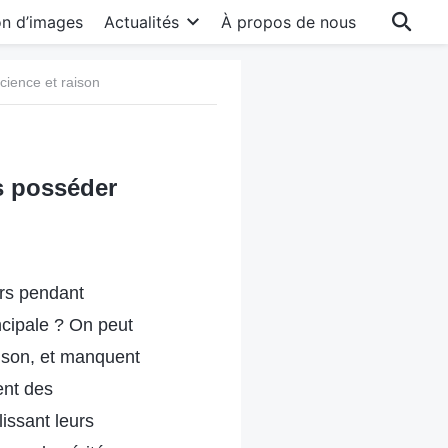
on d’images
Actualités
À propos de nous
cience et raison
s posséder
rs pendant
ncipale ? On peut
aison, et manquent
ent des
lissant leurs