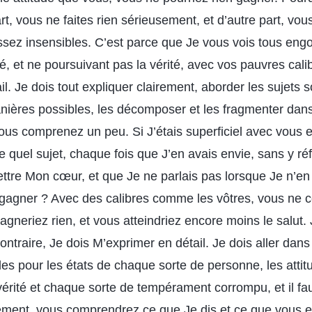
rt, vous ne faites rien sérieusement, et d’autre part, vou
sez insensibles. C’est parce que Je vous vois tous engo
é, et ne poursuivant pas la vérité, avec vos pauvres cali
l. Je dois tout expliquer clairement, aborder les sujets 
anières possibles, les décomposer et les fragmenter dan
us comprenez un peu. Si J’étais superficiel avec vous et 
 quel sujet, chaque fois que J’en avais envie, sans y réfl
ettre Mon cœur, et que Je ne parlais pas lorsque Je n’en
 gagner ? Avec des calibres comme les vôtres, vous ne 
gagneriez rien, et vous atteindriez encore moins le salut
ontraire, Je dois M’exprimer en détail. Je dois aller dans 
s pour les états de chaque sorte de personne, les attit
 vérité et chaque sorte de tempérament corrompu, et il f
lement, vous comprendrez ce que Je dis et ce que vous 