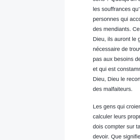
les souffrances qu’
personnes qui accom
des mendiants. Ce
Dieu, ils auront le 
nécessaire de trou
pas aux besoins de
et qui est constamm
Dieu, Dieu le recon
des malfaiteurs.
Les gens qui croient vraiment en Dieu accomplissent leurs devoirs volontairement, sans calculer leurs propres gains et pertes. Que tu sois ou non quelqu’un qui poursuit la vérité, tu dois compter sur ta conscience et ta raison et faire vraiment un effort lorsque tu accomplis ton devoir. Que signifie vraiment faire un effort ? Si tu te contentes simplement de fournir un effort symbolique et de souffrir un peu physiquement, mais que tu n’es pas consciencieux du tout et que tu ne cherches pas les vérités-principes dans l’accomplissement de ton devoir, alors cela revient simplement à être superficiel : ce n’est pas vraiment faire un effort. La clé pour vraiment faire un effort, c’est d’y mettre ton cœur, de craindre Dieu dans ton cœur, de tenir compte des intentions de Dieu, d’avoir très peur de te rebeller contre Dieu et de briser le cœur de Dieu, et d’être prêt à subir n’importe quelle souffrance afin de bien accomplir ton devoir et de satisfaire Dieu. Si tu as ce cœur qui aime Dieu, tu seras capable de bien accomplir ton devoir. S’il n’y a pas de crainte de Dieu dans ton cœur, tu n’auras aucun sens du fardeau et aucun sens des responsabilités dans l’accomplissement de ton devoir et, inévitablement, tu seras superficiel et agiras pour la forme, sans produire le moindre résultat réel, ce qui n’est pas accomplir un devoir. Si tu as vraiment un sens du fardeau et que tu crois qu’accomplir ton devoir, c’est t’acquitter de ta responsabilité personnelle, que tu serais une bête et que tu ne mériterais pas de vivre si tu n’accomplissais pas ton devoir, et que tu ne peux avoir la conscience tranquille et être digne d’être appelé un être humain que si tu accomplis bien ton devoir – si tu as ce sens du fardeau quand tu accomplis ton devoir – alors tu seras capable de tout faire consciencieusement, de chercher la vérité et de faire les choses selon les principes, de bien accomplir ton devoir et de satisfaire Dieu. Tu seras digne de la mission que Dieu t’a confiée, de tout ce que Dieu a sacrifié pour toi et de Ses attentes à ton égard. Voilà ce que c’est que de faire réellement un effort. Maintenant est-ce que tu comprends ? Si tu ne fai