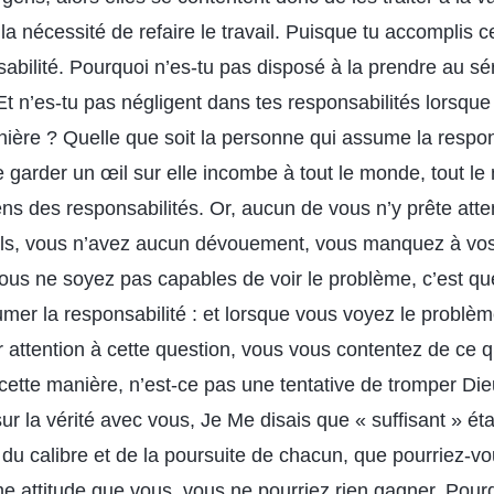
 la nécessité de refaire le travail. Puisque tu accomplis c
abilité. Pourquoi n’es-tu pas disposé à la prendre au sé
 Et n’es-tu pas négligent dans tes responsabilités lorsque
ière ? Quelle que soit la personne qui assume la respons
e garder un œil sur elle incombe à tout le monde, tout le
ns des responsabilités. Or, aucun de vous n’y prête atte
els, vous n’avez aucun dévouement, vous manquez à vos 
ous ne soyez pas capables de voir le problème, c’est qu
mer la responsabilité : et lorsque vous voyez le problèm
 attention à cette question, vous vous contentez de ce qu
 cette manière, n’est-ce pas une tentative de tromper Di
r la vérité avec vous, Je Me disais que « suffisant » éta
 du calibre et de la poursuite de chacun, que pourriez-v
me attitude que vous, vous ne pourriez rien gagner. Pour