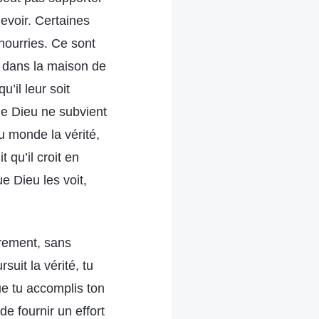
devoir. Certaines
 nourries. Ce sont
 dans la maison de
u’il leur soit
de Dieu ne subvient
u monde la vérité,
 qu’il croit en
e Dieu les voit,
œurs, vous êtes aveugles et stupides. À présent, il est temps pour chacun d’être classé selon son espèce. C’est le moment où Dieu révèle les gens et les élimine. Si vous êtes de véritables croyants en Dieu, vous devez poursuivre la vérité correctement et bien accomplir votre devoir. Si tu peux partager un témoignage d’expérience, cela prouve que tu es une personne qui aime la vérité et que tu possèdes certaines vérités-réalités. Mais si tu ne peux pas partager de témoignage d’expérience, alors tu es un exécutant et tu risques d’être éliminé. Si tu accomplis bien ton devoir et que tu es responsable et dévoué, alors tu es un exécutant loyal et tu peux survivre. Quiconque n’est pas un exécutant loyal doit être éliminé. Par conséquent, ce n’est qu’en accomplissant bien son devoir que l’on peut rester ferme dans la maison de Dieu et survivre aux grands désastres. Il est crucial de bien accomplir son devoir. Au minimum, les gens de la maison de Dieu sont des gens honnêtes. Ce sont des gens qui sont dignes de confiance dans leur devoir, qui peuvent accepter la commission de Dieu et accomplir leur devoir avec dévouement. Si les gens n’ont pas une foi véritable, une conscience et de la raison, et s’ils n’ont pas un cœur qui craint Dieu et qui se soumet à Lui, alors ils ne sont pas aptes à accomplir des devoirs. Même s’ils accomplissent leur devoir, ils sont superficiels en le faisant. Ce sont des exécutants – des per