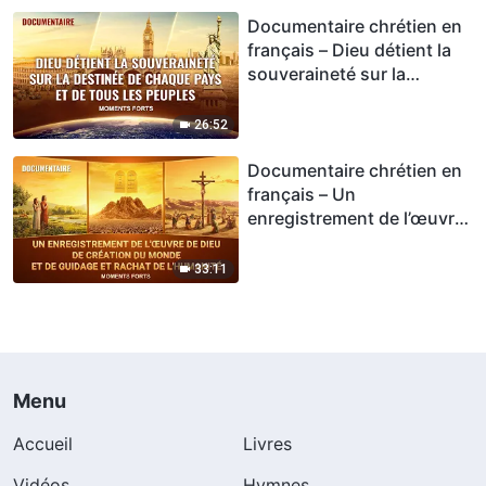
Documentaire chrétien en
français – Dieu détient la
souveraineté sur la
destinée de chaque pays
et de tous les peuples
26:52
(Moments forts)
Documentaire chrétien en
français – Un
enregistrement de l’œuvre
de Dieu de création du
monde et de guidage et
33:11
rachat de l’humanité
(Moments forts)
Menu
Accueil
Livres
Vidéos
Hymnes