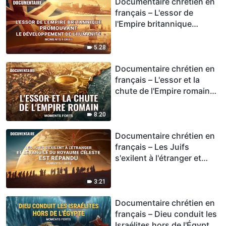
Documentaire chrétien en
français – L'essor de
l'Empire britannique
promouvant le
développement de
5:28
l'humanité (Moments
forts)
Documentaire chrétien en
français – L'essor et la
chute de l'Empire romain
(Moments forts)
8:20
Documentaire chrétien en
français – Les Juifs
s'exilent à l'étranger et
l'Évangile du Royaume
céleste est répandu
3:21
(Moments forts)
Documentaire chrétien en
français – Dieu conduit les
Israélites hors de l'Égypte