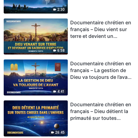
(Moments forts)
2:30
Documentaire chrétien en
français – Dieu vient sur
terre et devient un
sacrifice d'expiation
(Moments forts)
6:58
Documentaire chrétien en
français – La gestion de
Dieu va toujours de l’avant
(Moments forts)
4:41
Documentaire chrétien en
français – Dieu détient la
primauté sur toutes
choses dans l'univers
(Moments forts)
26:45