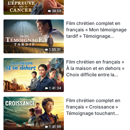
chrétienne confrontée au
cancer
38:53
Film chrétien complet en
français « Mon témoignage
tardif » Témoignage
émouvant de repentance
1:55:31
Film chrétien en français «
À la maison et en dehors »
Choix difficile entre la
famille et la vérité
1:41:34
Film chrétien complet en
français « Croissance »
Témoignage touchant
d'une chrétienne
1:41:59