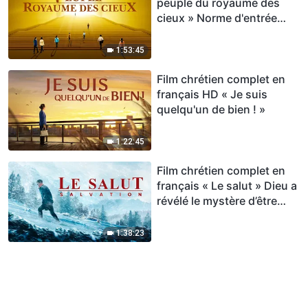
peuple du royaume des
cieux » Norme d'entrée
dans le royaume des cieux
1:53:45
Film chrétien complet en
français HD « Je suis
quelqu'un de bien ! »
1:22:45
Film chrétien complet en
français « Le salut » Dieu a
révélé le mystère d’être
sauvé
1:38:23