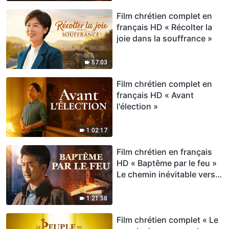
Film chrétien complet en
français HD « Récolter la
joie dans la souffrance »
57:03
Film chrétien complet en
français HD « Avant
l'élection »
1:02:17
Film chrétien en français
HD « Baptême par le feu »
Le chemin inévitable vers
le royaume céleste
1:21:58
Film chrétien complet « Le