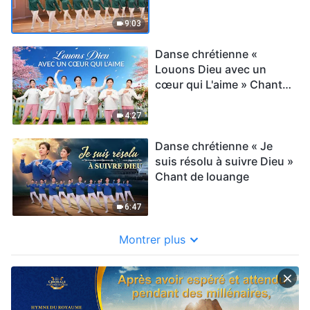
survive » Chant de
louange
9:03
Danse chrétienne «
Louons Dieu avec un
cœur qui L'aime » Chant
de louange
4:27
Danse chrétienne « Je
suis résolu à suivre Dieu »
Chant de louange
6:47
Montrer plus