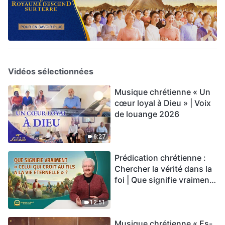
Vidéos sélectionnées
Musique chrétienne « Un
cœur loyal à Dieu » | Voix
de louange 2026
6:27
Prédication chrétienne :
Chercher la vérité dans la
foi | Que signifie vraiment
« Celui qui croit au Fils a la
vie éternelle » ?
12:51
Musique chrétienne « Es-