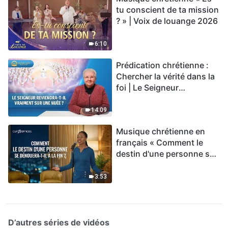
tu conscient de ta mission
? » | Voix de louange 2026
6:10
Prédication chrétienne :
Chercher la vérité dans la
foi | Le Seigneur
reviendra-t-Il vraiment sur
une nuée ?
14:09
Musique chrétienne en
français « Comment le
destin d'une personne se
dénouera-t-il à la fin ? »
3:53
D’autres séries de vidéos