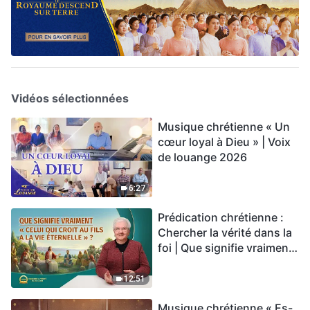
Vidéos sélectionnées
Musique chrétienne « Un
cœur loyal à Dieu » | Voix
de louange 2026
6:27
Prédication chrétienne :
Chercher la vérité dans la
foi | Que signifie vraiment
« Celui qui croit au Fils a la
vie éternelle » ?
12:51
Musique chrétienne « Es-