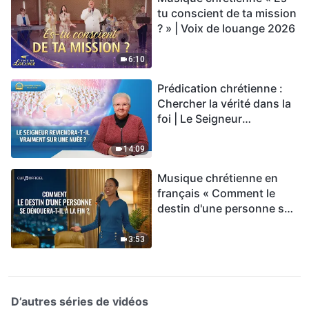
tu conscient de ta mission
? » | Voix de louange 2026
6:10
Prédication chrétienne :
Chercher la vérité dans la
foi | Le Seigneur
reviendra-t-Il vraiment sur
une nuée ?
14:09
Musique chrétienne en
français « Comment le
destin d'une personne se
dénouera-t-il à la fin ? »
3:53
D’autres séries de vidéos