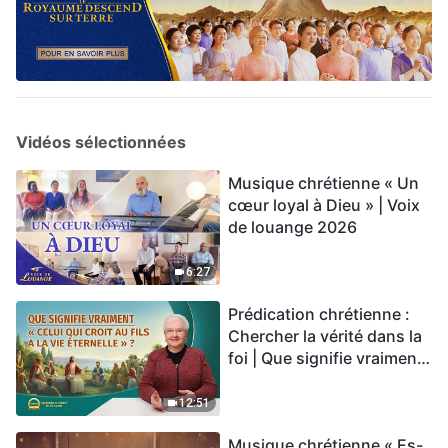
Vidéos sélectionnées
Musique chrétienne « Un
cœur loyal à Dieu » | Voix
de louange 2026
6:27
Prédication chrétienne :
Chercher la vérité dans la
foi | Que signifie vraiment
« Celui qui croit au Fils a la
vie éternelle » ?
12:51
Musique chrétienne « Es-