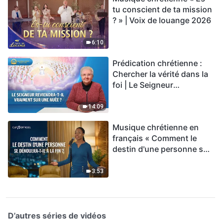
tu conscient de ta mission
? » | Voix de louange 2026
6:10
Prédication chrétienne :
Chercher la vérité dans la
foi | Le Seigneur
reviendra-t-Il vraiment sur
une nuée ?
14:09
Musique chrétienne en
français « Comment le
destin d'une personne se
dénouera-t-il à la fin ? »
3:53
D’autres séries de vidéos