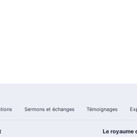
ations
Sermons et échanges
Témoignages
Ex
t
Le royaume d