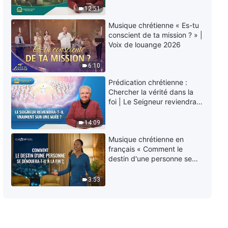
éternelle » ?
Tout-Puissant peut sauver
12:51
l'homme »
Musique chrétienne « Es-tu
6:17
conscient de ta mission ? » |
Voix de louange 2026
Musique chrétienne « Dieu
corrigera les injustices du
6:10
monde humain »
Prédication chrétienne :
6:00
Chercher la vérité dans la
foi | Le Seigneur reviendra-
Musique chrétienne « Tu devrais
t-Il vraiment sur une nuée ?
connaître Dieu à travers Son
14:09
œuvre »
4:27
Musique chrétienne en
français « Comment le
destin d'une personne se
Musique chrétienne « Le sens
dénouera-t-il à la fin ? »
de la gestion de l'humanité par
3:53
Dieu »
4:55
Musique chrétienne « Seuls
ceux qui pratiquent la vérité