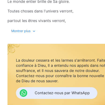
Le monde entier brille de Sa gloire.
Toutes choses dans l'univers verront,
partout les êtres vivants verront,
montagnes, terres, rivières, lacs,
Montrer plus
océans, tous les êtres vivants,
éclairés dans la présence du vrai Dieu,
ont ouvert leurs rideaux, revivent,
La douleur cessera et les larmes s'arrêteront. Fait
confiance à Dieu, Il a entendu nos appels dans no
comme s'ils se réveillaient d'un rêve,
souffrance, et Il nous sauvera de notre douleur.
Contactez-nous pour connaître la bonne nouvelle
comme des pousses émergeant de la terre.
de Dieu de nous sauver.
Le seul vrai Dieu apparaît devant le monde.
Contactez-nous par WhatsApp
Qui ose, qui ose Lui résister ?