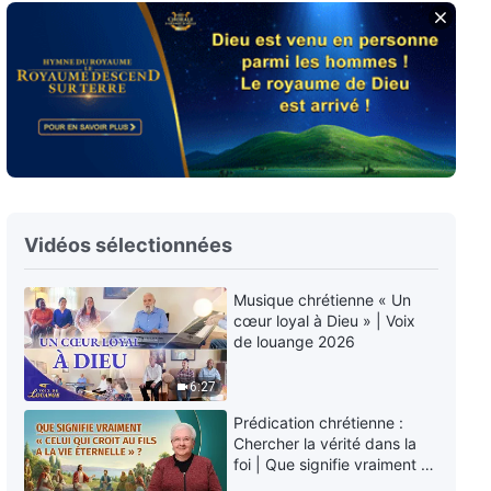
Musique chrétienne « Pratiquer
la vérité dans ton devoir est
crucial »
4:12
Musique chrétienne « Comment
ne pas offenser le tempérament
de Dieu »
4:08
Vidéos sélectionnées
Musique chrétienne « Le nom de
Dieu sera glorifié parmi les
nations païennes »
Musique chrétienne « Un
cœur loyal à Dieu » | Voix
7:13
de louange 2026
Musique chrétienne « La
6:27
sagesse de Dieu s'exerce selon
les conspirations de Satan »
Prédication chrétienne :
3:52
Chercher la vérité dans la
foi | Que signifie vraiment «
Celui qui croit au Fils a la vie
Musique chrétienne « Seul Dieu