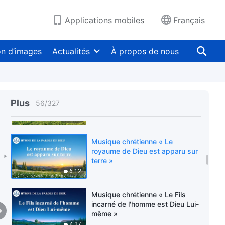
descendu dans le monde »
7:08
Applications mobiles
Français
Musique chrétienne « Hymne du
royaume (III) Peuples, criez de
on d’images
Actualités
À propos de nous
joie ! »
4:52
Musique chrétienne « Ce que
l'œuvre et les paroles de Dieu
Plus
56
/
327
apportent à l'homme, c'est la vie
»
4:03
Musique chrétienne « Le
royaume de Dieu est apparu sur
terre »
6:12
Musique chrétienne « Le Fils
incarné de l'homme est Dieu Lui-
même »
4:27