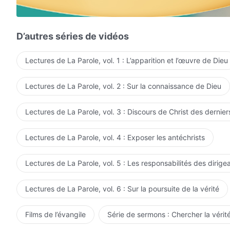
Tous tremblotent de crainte, tous sont convaincus,
à genoux, à genoux devant Lui !
D’autres séries de vidéos
Ils implorent Son pardon, implorant sans fin.
Lectures de La Parole, vol. 1 : L’apparition et l’œuvre de Dieu
Chaque bouche, chaque bouche L'adorent !
Lectures de La Parole, vol. 2 : Sur la connaissance de Dieu
Continents, océans, montagnes, rivières,
toutes choses Le louent sans fin.
Lectures de La Parole, vol. 3 : Discours de Christ des dernier
Des brises du printemps, puis la pluie fine.
Lectures de La Parole, vol. 4 : Exposer les antéchrists
Courants d'eau, comme des gens, mêlent tristesse et jo
Lectures de La Parole, vol. 5 : Les responsabilités des dirige
ils versent des larmes d'endettement,
Lectures de La Parole, vol. 6 : Sur la poursuite de la vérité
ils sanglotent, pleins de honte, de remords.
Rivières, lacs, vagues, houle, tous chantent
Films de l’évangile
Série de sermons : Chercher la vérité