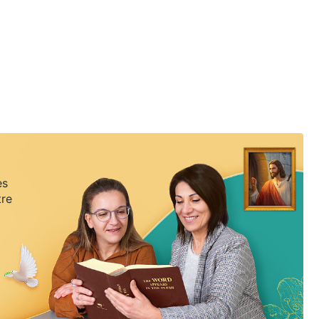
es
tre