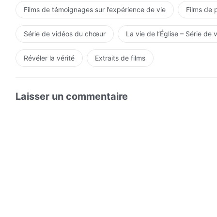
et louent le nom saint de Dieu.
Films de témoignages sur l’expérience de vie
Films de 
Chaque chose ancienne souillée par Satan,
Série de vidéos du chœur
La vie de l’Église – Série de 
chaque chose sera renouvelée.
Révéler la vérité
Extraits de films
Toutes choses corrompues changeront.
Ils entreront dans un nouveau royaume.
Laisser un commentaire
Le seul vrai Dieu apparaît devant le monde.
Qui ose, qui ose Lui résister ?
Tous tremblotent de crainte, tous sont convaincus,
à genoux, à genoux devant Lui !
Ils implorent Son pardon, implorant sans fin.
Chaque bouche, chaque bouche L'adorent !