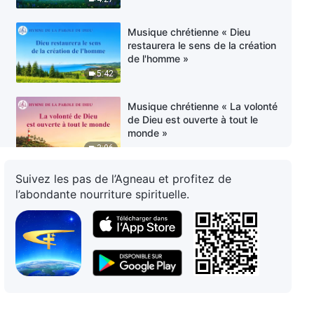
Musique chrétienne « Dieu
restaurera le sens de la création
de l'homme »
5:42
Musique chrétienne « La volonté
de Dieu est ouverte à tout le
monde »
3:06
Suivez les pas de l’Agneau et profitez de
Musique chrétienne « L'autorité
l’abondante nourriture spirituelle.
et la signification de l'incarnation
de Dieu »
4:37
Musique chrétienne « La
signification du nom de Dieu »
5:21