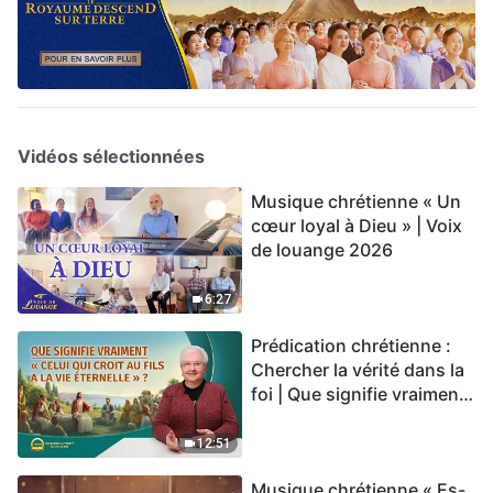
Vidéos sélectionnées
Musique chrétienne « Un
cœur loyal à Dieu » | Voix
de louange 2026
6:27
Prédication chrétienne :
Chercher la vérité dans la
foi | Que signifie vraiment
« Celui qui croit au Fils a la
vie éternelle » ?
12:51
Musique chrétienne « Es-