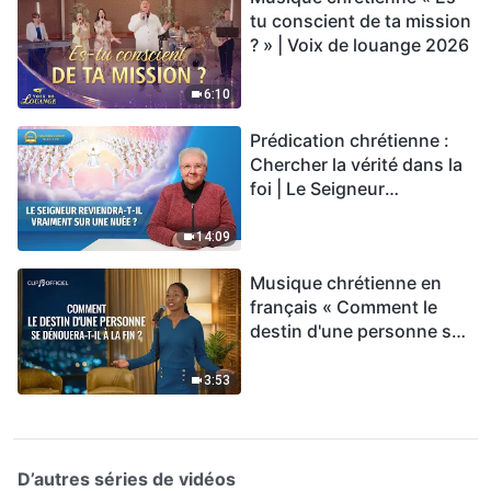
tu conscient de ta mission
? » | Voix de louange 2026
6:10
Prédication chrétienne :
Chercher la vérité dans la
foi | Le Seigneur
reviendra-t-Il vraiment sur
une nuée ?
14:09
Musique chrétienne en
français « Comment le
destin d'une personne se
dénouera-t-il à la fin ? »
3:53
D’autres séries de vidéos