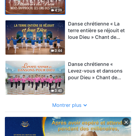
louange
4:39
Danse chrétienne « La
terre entière se réjouit et
loue Dieu » Chant de
louange
3:44
Danse chrétienne «
Levez-vous et dansons
pour Dieu » Chant de
louange
3:40
Montrer plus