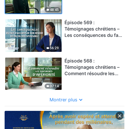
mon vrai visage
48:45
Épisode 569 :
Témoignages chrétiens –
Les conséquences du fait
d'accomplir son devoir de
façon irresponsable
56:29
Épisode 568 :
Témoignages chrétiens –
Comment résoudre les
sentiments d'infériorité
37:14
Montrer plus