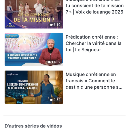
tu conscient de ta mission
? » | Voix de louange 2026
6:10
Prédication chrétienne :
Chercher la vérité dans la
foi | Le Seigneur
reviendra-t-Il vraiment sur
une nuée ?
14:09
Musique chrétienne en
français « Comment le
destin d'une personne se
dénouera-t-il à la fin ? »
3:53
D’autres séries de vidéos