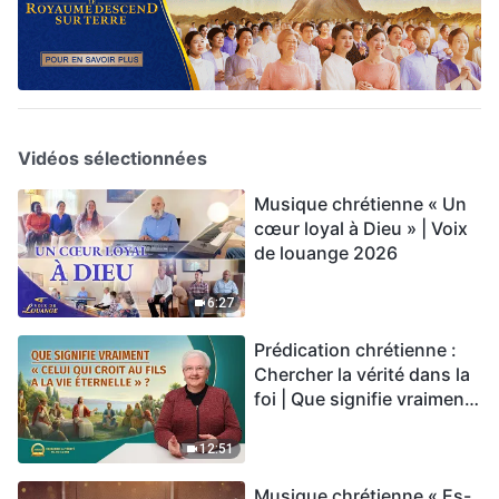
Vidéos sélectionnées
Musique chrétienne « Un
cœur loyal à Dieu » | Voix
de louange 2026
6:27
Prédication chrétienne :
Chercher la vérité dans la
foi | Que signifie vraiment
« Celui qui croit au Fils a la
vie éternelle » ?
12:51
Musique chrétienne « Es-