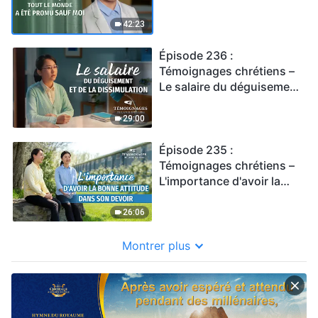
a été promu sauf moi
42:23
Épisode 236 :
Témoignages chrétiens –
Le salaire du déguisement
et de la dissimulation
29:00
Épisode 235 :
Témoignages chrétiens –
L'importance d'avoir la
bonne attitude dans son
devoir
26:06
Montrer plus