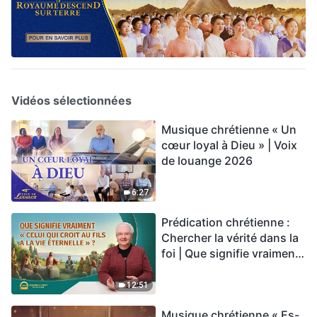
Vidéos sélectionnées
Musique chrétienne « Un
cœur loyal à Dieu » | Voix
de louange 2026
6:27
Prédication chrétienne :
Chercher la vérité dans la
foi | Que signifie vraiment
« Celui qui croit au Fils a la
vie éternelle » ?
12:51
Musique chrétienne « Es-