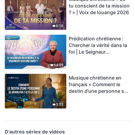
tu conscient de ta mission
? » | Voix de louange 2026
6:10
Prédication chrétienne :
Chercher la vérité dans la
foi | Le Seigneur
reviendra-t-Il vraiment sur
une nuée ?
14:09
Musique chrétienne en
français « Comment le
destin d'une personne se
dénouera-t-il à la fin ? »
3:53
D’autres séries de vidéos