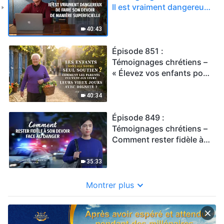
Il est vraiment dangereux
de faire son devoir de
manière superficielle
40:43
Épisode 851 :
Témoignages chrétiens –
« Élevez vos enfants pour
qu'ils s'occupent de vous
dans votre vieillesse » –
40:34
ce point de vue est-il
juste ?
Épisode 849 :
Témoignages chrétiens –
Comment rester fidèle à
son devoir face au danger
35:33
Montrer plus