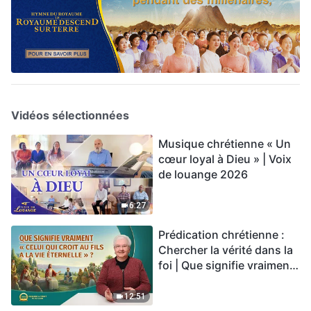
Vidéos sélectionnées
Musique chrétienne « Un
cœur loyal à Dieu » | Voix
de louange 2026
6:27
Prédication chrétienne :
Chercher la vérité dans la
foi | Que signifie vraiment
« Celui qui croit au Fils a la
vie éternelle » ?
12:51