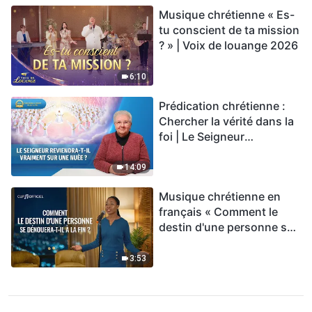
Musique chrétienne « Es-
tu conscient de ta mission
? » | Voix de louange 2026
6:10
Prédication chrétienne :
Chercher la vérité dans la
foi | Le Seigneur
reviendra-t-Il vraiment sur
une nuée ?
14:09
Musique chrétienne en
français « Comment le
destin d'une personne se
dénouera-t-il à la fin ? »
3:53