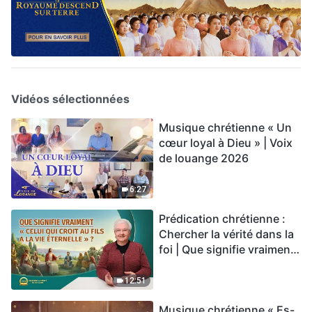
Vidéos sélectionnées
Musique chrétienne « Un
cœur loyal à Dieu » | Voix
de louange 2026
6:27
Prédication chrétienne :
Chercher la vérité dans la
foi | Que signifie vraiment
« Celui qui croit au Fils a la
vie éternelle » ?
12:51
Musique chrétienne « Es-