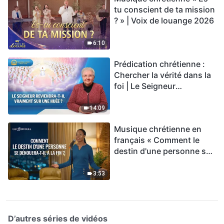
tu conscient de ta mission
? » | Voix de louange 2026
6:10
Prédication chrétienne :
Chercher la vérité dans la
foi | Le Seigneur
reviendra-t-Il vraiment sur
une nuée ?
14:09
Musique chrétienne en
français « Comment le
destin d'une personne se
dénouera-t-il à la fin ? »
3:53
D’autres séries de vidéos