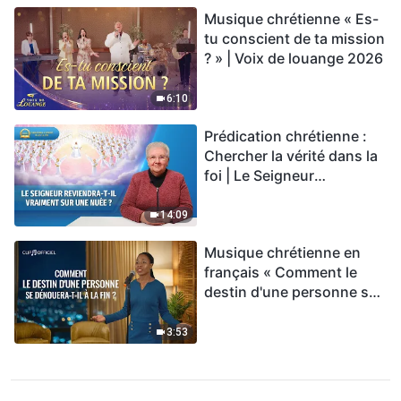
Musique chrétienne « Es-
tu conscient de ta mission
? » | Voix de louange 2026
6:10
Prédication chrétienne :
Chercher la vérité dans la
foi | Le Seigneur
reviendra-t-Il vraiment sur
une nuée ?
14:09
Musique chrétienne en
français « Comment le
destin d'une personne se
dénouera-t-il à la fin ? »
3:53