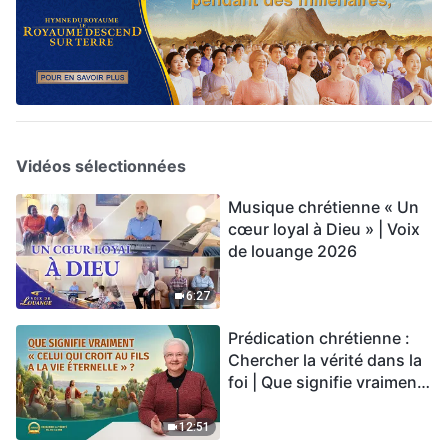
Vidéos sélectionnées
Musique chrétienne « Un
cœur loyal à Dieu » | Voix
de louange 2026
6:27
Prédication chrétienne :
Chercher la vérité dans la
foi | Que signifie vraiment
« Celui qui croit au Fils a la
vie éternelle » ?
12:51