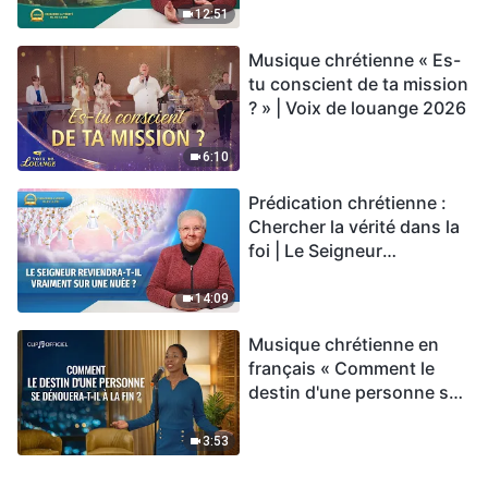
vie éternelle » ?
12:51
Musique chrétienne « Es-
tu conscient de ta mission
? » | Voix de louange 2026
6:10
Prédication chrétienne :
Chercher la vérité dans la
foi | Le Seigneur
reviendra-t-Il vraiment sur
une nuée ?
14:09
Musique chrétienne en
français « Comment le
destin d'une personne se
dénouera-t-il à la fin ? »
3:53