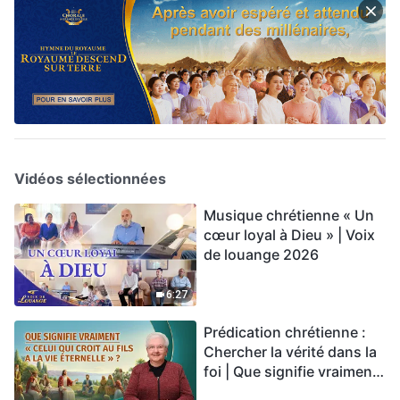
Vidéos sélectionnées
Musique chrétienne « Un
cœur loyal à Dieu » | Voix
de louange 2026
6:27
Prédication chrétienne :
Chercher la vérité dans la
foi | Que signifie vraiment
« Celui qui croit au Fils a la