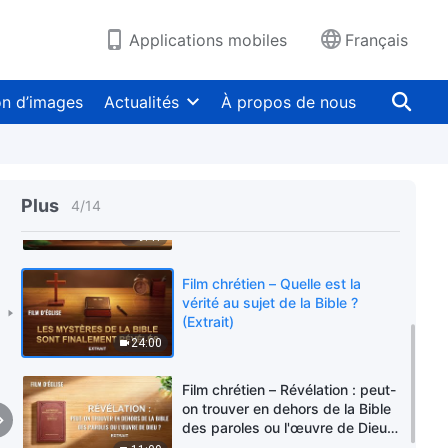
Bible ? (Extrait)
14:52
Applications mobiles
Français
Film chrétien – La Bible est elle
entièrement inspirée par Dieu ?
on d’images
Actualités
À propos de nous
(Extrait)
20:26
Film chrétien – Que faut-il
entendre quand il est dit dans
Plus
4
/
14
l’Apocalypse qu'aucun homme
ne peut rien ajouter aux
9:41
prophéties ? (Extrait)
Film chrétien – Quelle est la
vérité au sujet de la Bible ?
(Extrait)
24:00
Film chrétien – Révélation : peut-
on trouver en dehors de la Bible
des paroles ou l'œuvre de Dieu ?
(Extrait)