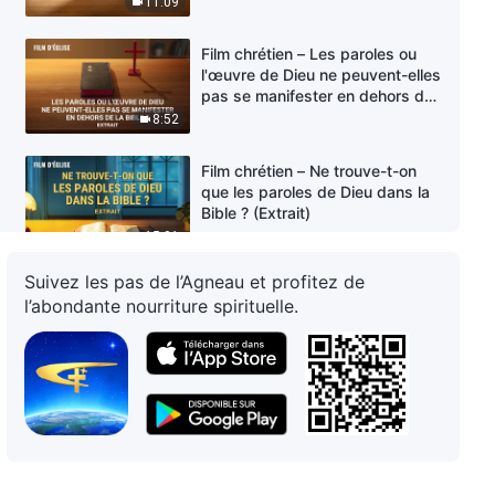
11:09
Film chrétien – Les paroles ou
l'œuvre de Dieu ne peuvent-elles
pas se manifester en dehors de
la Bible ? (Extrait)
8:52
Film chrétien – Ne trouve-t-on
que les paroles de Dieu dans la
Bible ? (Extrait)
15:01
Suivez les pas de l’Agneau et profitez de
Film chrétien – Toutes les
l’abondante nourriture spirituelle.
paroles et l'œuvre de Dieu sont-
elles consignées dans la Bible ?
(Extrait)
19:11
Film chrétien – Est-ce que croire
en la Bible équivaut à croire en
Dieu ? (Extrait)
32:04