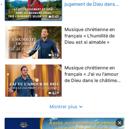
jugement de Dieu dans
les derniers jours trie
l'humanité selon son
5:47
espèce »
Musique chrétienne en
français « L'humilité de
Dieu est si aimable »
5:18
Musique chrétienne en
français « J'ai vu l'amour
de Dieu dans le châtiment
et le jugement »
4:29
Montrer plus