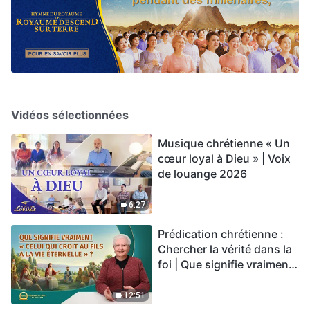
Vidéos sélectionnées
Musique chrétienne « Un
cœur loyal à Dieu » | Voix
de louange 2026
6:27
Prédication chrétienne :
Chercher la vérité dans la
foi | Que signifie vraiment
« Celui qui croit au Fils a la
vie éternelle » ?
12:51