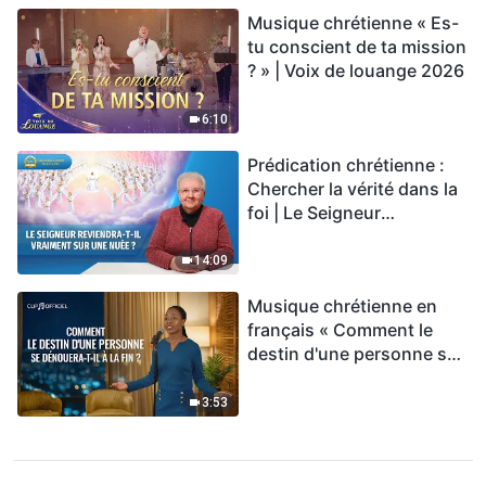
Musique chrétienne « Es-
tu conscient de ta mission
? » | Voix de louange 2026
6:10
Prédication chrétienne :
Chercher la vérité dans la
foi | Le Seigneur
reviendra-t-Il vraiment sur
une nuée ?
14:09
Musique chrétienne en
français « Comment le
destin d'une personne se
dénouera-t-il à la fin ? »
3:53