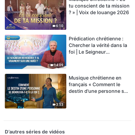
tu conscient de ta mission
? » | Voix de louange 2026
6:10
Prédication chrétienne :
Chercher la vérité dans la
foi | Le Seigneur
reviendra-t-Il vraiment sur
une nuée ?
14:09
Musique chrétienne en
français « Comment le
destin d'une personne se
dénouera-t-il à la fin ? »
3:53
D’autres séries de vidéos