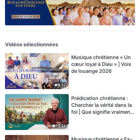
Vidéos sélectionnées
Musique chrétienne « Un
cœur loyal à Dieu » | Voix
de louange 2026
6:27
Prédication chrétienne :
Chercher la vérité dans la
foi | Que signifie vraiment
« Celui qui croit au Fils a la
vie éternelle » ?
12:51
Musique chrétienne « Es-