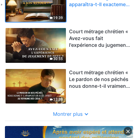
apparaîtra-t-Il exactement
à l'homme à Son retour ? »
19:39
Court métrage chrétien «
Avez-vous fait
l'expérience du jugement
de Dieu ? »
30:55
Court métrage chrétien «
Le pardon de nos péchés
nous donne-t-il vraiment
un accès direct au
royaume des cieux ? »
13:39
Montrer plus