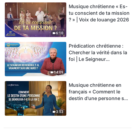
Musique chrétienne « Es-
tu conscient de ta mission
? » | Voix de louange 2026
6:10
Prédication chrétienne :
Chercher la vérité dans la
foi | Le Seigneur
reviendra-t-Il vraiment sur
une nuée ?
14:09
Musique chrétienne en
français « Comment le
destin d'une personne se
dénouera-t-il à la fin ? »
3:53