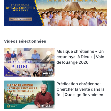
Vidéos sélectionnées
Musique chrétienne « Un
cœur loyal à Dieu » | Voix
de louange 2026
6:27
Prédication chrétienne :
Chercher la vérité dans la
foi | Que signifie vraiment
« Celui qui croit au Fils a la
vie éternelle » ?
12:51