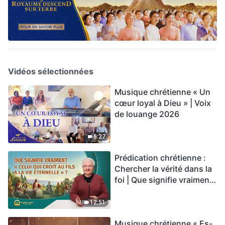
Vidéos sélectionnées
Musique chrétienne « Un
cœur loyal à Dieu » | Voix
de louange 2026
6:27
Prédication chrétienne :
Chercher la vérité dans la
foi | Que signifie vraiment
« Celui qui croit au Fils a la
vie éternelle » ?
12:51
Musique chrétienne « Es-