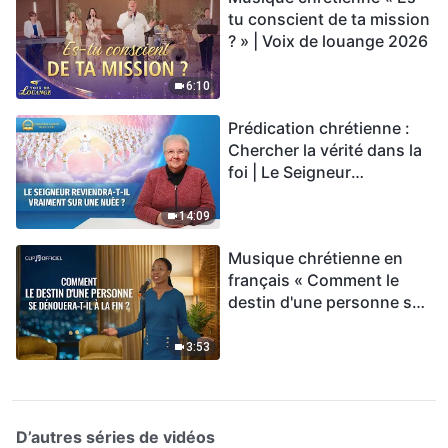
tu conscient de ta mission
? » | Voix de louange 2026
6:10
Prédication chrétienne :
Chercher la vérité dans la
foi | Le Seigneur
reviendra-t-Il vraiment sur
une nuée ?
14:09
Musique chrétienne en
français « Comment le
destin d'une personne se
dénouera-t-il à la fin ? »
3:53
D’autres séries de vidéos