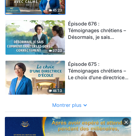
face à la mort avec calme
45:23
Épisode 676 :
Témoignages chrétiens –
Désormais, je sais
comment traiter les gens
correctement
37:23
Épisode 675 :
Témoignages chrétiens –
Le choix d'une directrice
d'école
46:13
Montrer plus