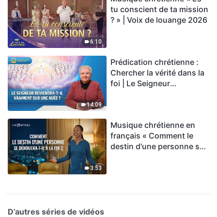
tu conscient de ta mission
? » | Voix de louange 2026
6:10
Prédication chrétienne :
Chercher la vérité dans la
foi | Le Seigneur
reviendra-t-Il vraiment sur
une nuée ?
14:09
Musique chrétienne en
français « Comment le
destin d'une personne se
dénouera-t-il à la fin ? »
3:53
D’autres séries de vidéos