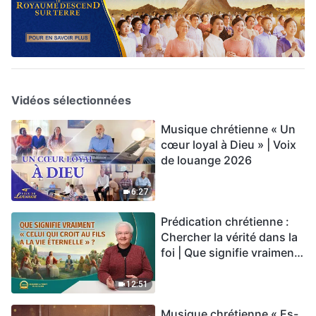
Vidéos sélectionnées
Musique chrétienne « Un
cœur loyal à Dieu » | Voix
de louange 2026
6:27
Prédication chrétienne :
Chercher la vérité dans la
foi | Que signifie vraiment
« Celui qui croit au Fils a la
vie éternelle » ?
12:51
Musique chrétienne « Es-