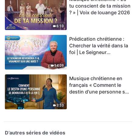
tu conscient de ta mission
? » | Voix de louange 2026
6:10
Prédication chrétienne :
Chercher la vérité dans la
foi | Le Seigneur
reviendra-t-Il vraiment sur
une nuée ?
14:09
Musique chrétienne en
français « Comment le
destin d'une personne se
dénouera-t-il à la fin ? »
3:53
D’autres séries de vidéos