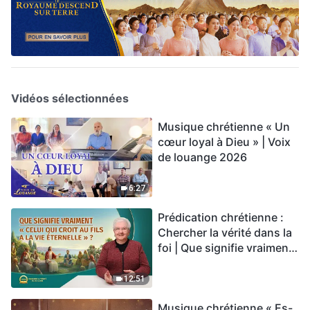
Vidéos sélectionnées
Musique chrétienne « Un
cœur loyal à Dieu » | Voix
de louange 2026
6:27
Prédication chrétienne :
Chercher la vérité dans la
foi | Que signifie vraiment
« Celui qui croit au Fils a la
vie éternelle » ?
12:51
Musique chrétienne « Es-