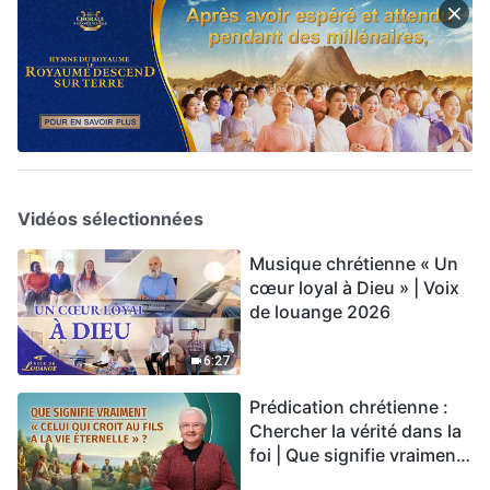
Vidéos sélectionnées
Musique chrétienne « Un
cœur loyal à Dieu » | Voix
de louange 2026
6:27
Prédication chrétienne :
Chercher la vérité dans la
foi | Que signifie vraiment
« Celui qui croit au Fils a la