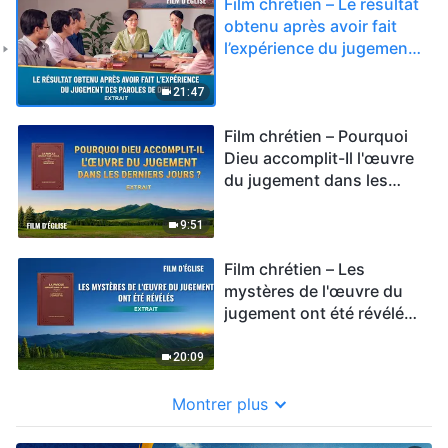
Film chrétien – Le résultat
obtenu après avoir fait
l’expérience du jugement
des paroles de Dieu
(Extrait)
21:47
Film chrétien – Pourquoi
Dieu accomplit-Il l'œuvre
du jugement dans les
derniers jours ? (Extrait)
9:51
Film chrétien – Les
mystères de l'œuvre du
jugement ont été révélés
(Extrait)
20:09
Montrer plus