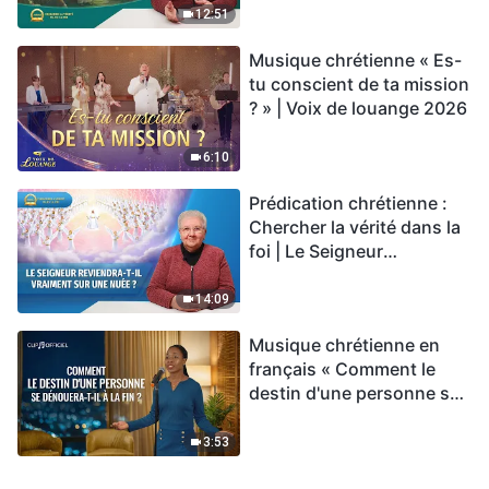
vie éternelle » ?
12:51
Musique chrétienne « Es-
tu conscient de ta mission
? » | Voix de louange 2026
6:10
Prédication chrétienne :
Chercher la vérité dans la
foi | Le Seigneur
reviendra-t-Il vraiment sur
une nuée ?
14:09
Musique chrétienne en
français « Comment le
destin d'une personne se
dénouera-t-il à la fin ? »
3:53