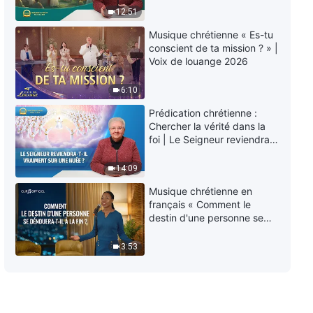
éternelle » ?
12:51
52:04
Musique chrétienne « Es-tu
Épisode 467 : Témoignages
conscient de ta mission ? » |
chrétiens – Je ne vis plus pour
Voix de louange 2026
l'argent
55:31
6:10
Prédication chrétienne :
Épisode 466 : Témoignages
Chercher la vérité dans la
chrétiens – Persévérer malgré
foi | Le Seigneur reviendra-
l'adversité
t-Il vraiment sur une nuée ?
43:32
14:09
Musique chrétienne en
Épisode 465 : Témoignages
français « Comment le
chrétiens – Je viens seulement
destin d'une personne se
de prendre conscience que je
dénouera-t-il à la fin ? »
n'ai pas la vérité-réalité
1:02:51
3:53
Épisode 464 : Témoignages
chrétiens – Est-ce vraiment une
vertu que d' être strict avec soi-
même et tolérant avec les
45:38