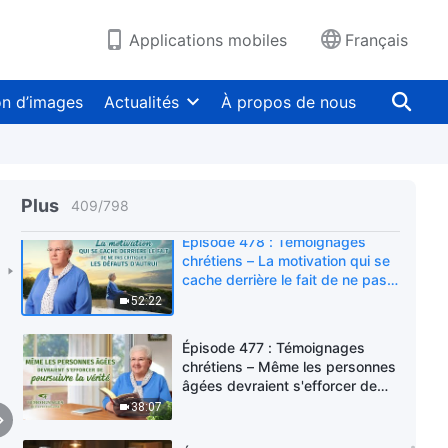
Épisode 480 : Témoignages
Applications mobiles
Français
chrétiens – Je sais désormais
quels avantages il y a à rédiger
des articles de témoignage
29:47
on d’images
Actualités
À propos de nous
d'expérience
Épisode 479 : Témoignages
chrétiens – Répandre l'Évangile
est mon devoir impérieux
40:41
Plus
409
/
798
Épisode 478 : Témoignages
chrétiens – La motivation qui se
cache derrière le fait de ne pas
critiquer les défauts d'autrui
52:22
Épisode 477 : Témoignages
chrétiens – Même les personnes
âgées devraient s'efforcer de
poursuivre la vérité
38:07