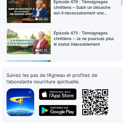
Épisode 476 : Témoignages
chrétiens – Subir un désastre
est-il nécessairement une
mauvaise chose ?
49:43
Épisode 475 : Témoignages
chrétiens – Je ne poursuis plus
le statut inlassablement
40:31
Épisode 474 : Témoignages
chrétiens – J'arrive à
Suivez les pas de l’Agneau et profitez de
appréhender correctement mon
calibre
l’abondante nourriture spirituelle.
44:40
Épisode 473 : Témoignages
chrétiens – Cesser de
poursuivre les bénédictions
45:16
Épisode 472 : Témoignages