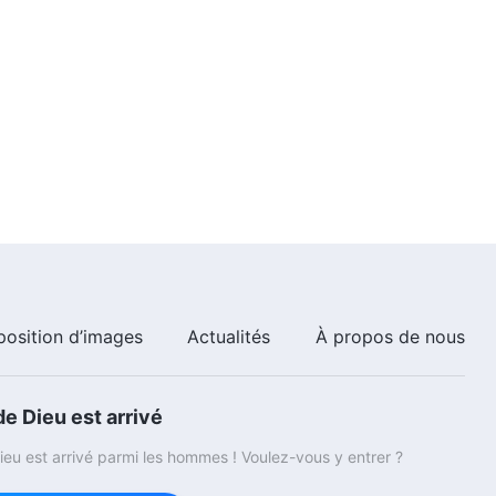
Épisode 459 : Témoignages
chrétiens – Pourquoi ai-je peur
de signaler les problèmes ?
48:41
Épisode 457 : Témoignages
chrétiens – Les leçons que j'ai
tirées de mon renvoi
43:20
Épisode 456 : Témoignages
chrétiens – Je ne me plaindrai
plus jamais de mon destin
1:06:15
position d’images
Actualités
À propos de nous
e Dieu est arrivé
eu est arrivé parmi les hommes ! Voulez-vous y entrer ?