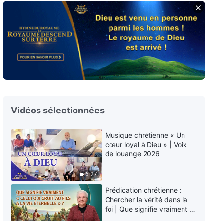
chrétiens – Des dirigeantes
deviennent des Judas après leur
arrestation
43:36
Épisode 471 : Témoignages
chrétiens – L'opinion on doit être
félicité pour son dur travail, si ce
n'est pour son mériteest-elle
31:39
conforme à la vérité ?
Épisode 470 : Témoignages
chrétiens – Discerner les
Vidéos sélectionnées
personnes en se basant sur les
paroles de Dieu
49:07
Musique chrétienne « Un
cœur loyal à Dieu » | Voix
Épisode 469 : Témoignages
de louange 2026
chrétiens – Le récit de ma
collaboration avec un nouveau
6:27
croyant
47:48
Prédication chrétienne :
Chercher la vérité dans la
Épisode 468 : Témoignages
foi | Que signifie vraiment «
chrétiens – Rester fidèle à mon
Celui qui croit au Fils a la vie
devoir dans l'adversité