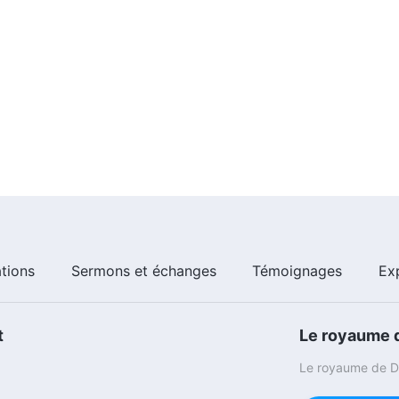
ations
Sermons et échanges
Témoignages
Ex
t
Le royaume d
Le royaume de Di