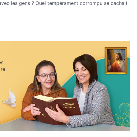
s avec les gens ? Quel tempérament corrompu se cachait
es
tre