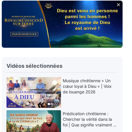
reviendra dans les derniers jours
Prédication chrétienne : À la
?
recherche de la vraie foi | L'idée
de la Trinité est-elle défendable
?
26:36
Prédication chrétienne : À la
recherche de la vraie foi | Qui
est l'unique vrai Dieu ?
20:16
Vidéos sélectionnées
Prédication chrétienne : À la
recherche de la vraie foi | Nos
Musique chrétienne « Un
péchés sont pardonnés : Le
cœur loyal à Dieu » | Voix
Seigneur nous emmènera-t-Il
25:07
de louange 2026
directement dans Son royaume
quand Il reviendra ?
Prédication chrétienne : À la
6:27
recherche de la vraie foi | Que
voulait vraiment dire le Seigneur
Prédication chrétienne :
Jésus quand Il a dit « Tout est
Chercher la vérité dans la
28:49
accompli » sur la croix ?
foi | Que signifie vraiment «
Celui qui croit au Fils a la vie