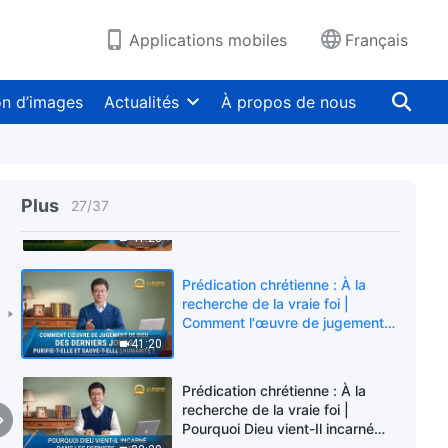
Qu'est-ce que l'incarnation ?
31:40
Applications mobiles
Français
Prédication chrétienne : À la
recherche de la vraie foi | Quand
on d’images
Actualités
À propos de nous
le Sauveur reviendra,
S'appellera-t-Il toujours Jésus ?
32:53
Prédication chrétienne : À la
recherche de la vraie foi |
Plus
27
/
37
Pourquoi ne pouvons-nous
accueillir le Seigneur qu'en
41:23
écoutant la voix de Dieu ?
Prédication chrétienne : À la
recherche de la vraie foi |
Comment l'œuvre de jugement
de Dieu des derniers jours
41:20
purifie-t-elle et sauve-t-elle
l'humanité ?
Prédication chrétienne : À la
recherche de la vraie foi |
Pourquoi Dieu vient-Il incarné
dans les derniers jours, et non