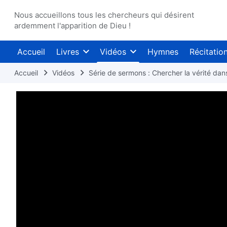
Nous accueillons tous les chercheurs qui désirent
ardemment l'apparition de Dieu !
Accueil
Livres
Vidéos
Hymnes
Récitatio
Accueil
Vidéos
Série de sermons : Chercher la vérité dans