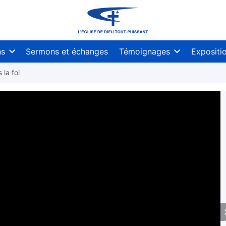
ns
Sermons et échanges
Témoignages
Expositi
 la foi