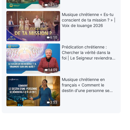
Prédication chrétienne : À la
éternelle » ?
12:51
recherche de la vraie foi |
Comment le Sauveur sauve-t-Il
Musique chrétienne « Es-tu
l’humanité quand Il vient ?
18:55
conscient de ta mission ? » |
Voix de louange 2026
6:10
Prédication chrétienne :
Chercher la vérité dans la
foi | Le Seigneur reviendra-
t-Il vraiment sur une nuée ?
14:09
Musique chrétienne en
français « Comment le
destin d'une personne se
dénouera-t-il à la fin ? »
3:53