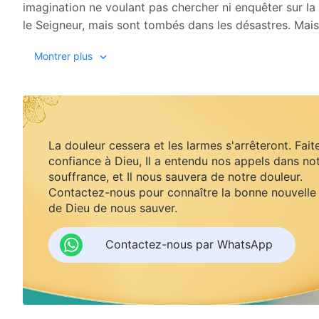
imagination ne voulant pas chercher ni enquêter sur la v
le Seigneur, mais sont tombés dans les désastres. Mais
lisent les
paroles de Dieu
Tout-Puissant, ils voient leur 
Montrer plus
vérité. Ils reconnaissent la voix de Dieu et ne sont plus
la vraie voie. Leurs premières questions sont : pourquo
jugement, alors que nos péchés sont pardonnés et qu'
purifie-t-Il et sauve-t-Il l'humanité grâce à cette œuvr
plus critiques et les plus déroutantes pour tous ceux q
La douleur cessera et les larmes s'arrêteront. Fait
recherche de la vraie foi » vous guidera pour chercher l
confiance à Dieu, Il a entendu nos appels dans no
souffrance, et Il nous sauvera de notre douleur.
Contactez-nous pour connaître la bonne nouvelle
de Dieu de nous sauver.
Contactez-nous par WhatsApp