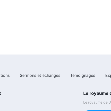
ations
Sermons et échanges
Témoignages
Ex
t
Le royaume d
Le royaume de Di