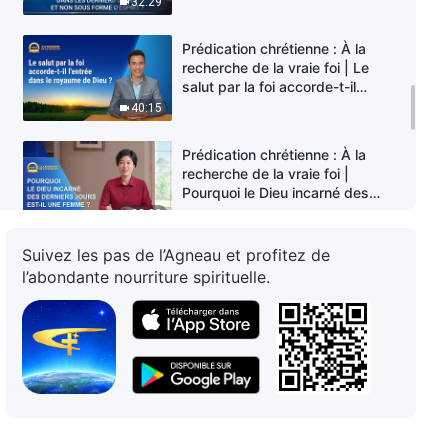
32:29
sous forme d'Esprit ?
Prédication chrétienne : À la
recherche de la vraie foi | Le
salut par la foi accorde-t-il
l'entrée dans le royaume de Dieu
40:15
?
Prédication chrétienne : À la
recherche de la vraie foi |
Pourquoi le Dieu incarné des
derniers jours est-Il une femme ?
32:00
Suivez les pas de l’Agneau et profitez de
Prédication chrétienne : À la
l’abondante nourriture spirituelle.
recherche de la vraie foi | Qui
peut sauver l'humanité et
révolutionner notre destin ?
36:53
Prédication chrétienne : À la
recherche de la vraie foi | Le
Seigneur Jésus a racheté
l'humanité, alors pourquoi ferait-
31:49
Il l'œuvre du jugement quand Il