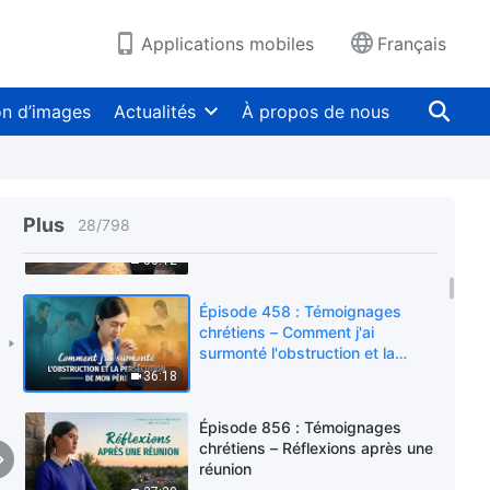
points de vue erronés sur la
croyance en Dieu
35:58
Applications mobiles
Français
Épisode 858 : Témoignages
chrétiens – J'ai fait l'expérience
on d’images
Actualités
À propos de nous
que le jugement de Dieu est le
plus grand salut
50:22
Épisode 857 : Témoignages
chrétiens – Je ne voulais pas
Plus
28
/
798
être promue – Par quoi étais-je
préoccupée ?
50:12
Épisode 458 : Témoignages
chrétiens – Comment j'ai
surmonté l'obstruction et la
persécution de mon père
36:18
Épisode 856 : Témoignages
chrétiens – Réflexions après une
réunion