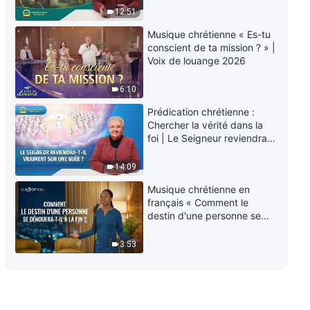
Épisode 849 : Témoignages
éternelle » ?
12:51
chrétiens – Comment rester
fidèle à son devoir face au
Musique chrétienne « Es-tu
danger
35:33
conscient de ta mission ? » |
Voix de louange 2026
Épisode 6 : Témoignages
chrétiens – L'expérience du
6:10
tourment de la maladie m'a
Prédication chrétienne :
appris à me soumettre
34:54
Chercher la vérité dans la
foi | Le Seigneur reviendra-
Épisode 847 : Témoignages
t-Il vraiment sur une nuée ?
chrétiens – J'ai vu que l'amour
14:09
de Dieu ne s'est jamais éloigné
Musique chrétienne en
55:07
français « Comment le
destin d'une personne se
dénouera-t-il à la fin ? »
3:53