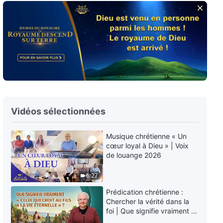
Épisode 853 : Témoignages
chrétiens – Je ne suis plus
précautionneuse dans mes
devoirs
47:17
Épisode 852 : Témoignages
chrétiens – Vous ne pouvez pas
bien faire votre devoir sans vous
efforcer de progresser
38:38
Vidéos sélectionnées
Épisode 850 : Témoignages
chrétiens – Il est vraiment
Musique chrétienne « Un
dangereux de faire son devoir
cœur loyal à Dieu » | Voix
de manière superficielle
40:43
de louange 2026
Épisode 851 : Témoignages
6:27
chrétiens – « Élevez vos enfants
pour qu'ils s'occupent de vous
Prédication chrétienne :
dans votre vieillesse » – ce point
Chercher la vérité dans la
40:34
de vue est-il juste ?
foi | Que signifie vraiment «
Celui qui croit au Fils a la vie