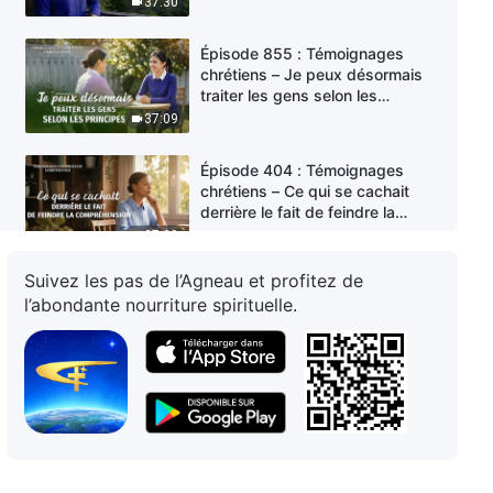
37:30
Épisode 855 : Témoignages
chrétiens – Je peux désormais
traiter les gens selon les
principes
37:09
Épisode 404 : Témoignages
chrétiens – Ce qui se cachait
derrière le fait de feindre la
compréhension
37:00
Suivez les pas de l’Agneau et profitez de
Épisode 16 : Témoignages
l’abondante nourriture spirituelle.
chrétiens – Les leçons que j'ai
apprises en réaffectant du
personnel
46:21
Épisode 854 : Témoignages
chrétiens – Je ne suis plus
troublée par mon manque de
dons et de talents
39:05