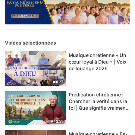
Vidéos sélectionnées
Musique chrétienne « Un
cœur loyal à Dieu » | Voix
de louange 2026
6:27
Prédication chrétienne :
Chercher la vérité dans la
foi | Que signifie vraiment
« Celui qui croit au Fils a la
vie éternelle » ?
12:51
Musique chrétienne « Es-