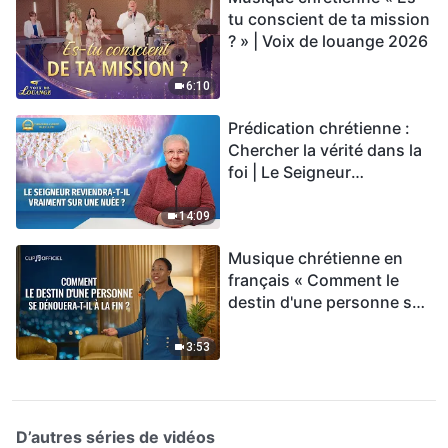
tu conscient de ta mission
? » | Voix de louange 2026
6:10
Prédication chrétienne :
Chercher la vérité dans la
foi | Le Seigneur
reviendra-t-Il vraiment sur
une nuée ?
14:09
Musique chrétienne en
français « Comment le
destin d'une personne se
dénouera-t-il à la fin ? »
3:53
D’autres séries de vidéos