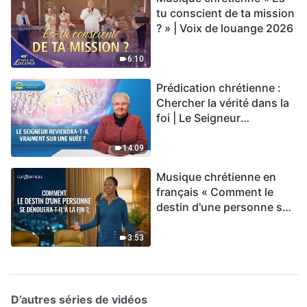
tu conscient de ta mission
? » | Voix de louange 2026
6:10
Prédication chrétienne :
Chercher la vérité dans la
foi | Le Seigneur
reviendra-t-Il vraiment sur
une nuée ?
14:09
Musique chrétienne en
français « Comment le
destin d'une personne se
dénouera-t-il à la fin ? »
3:53
D’autres séries de vidéos