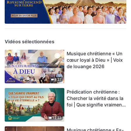
Vidéos sélectionnées
Musique chrétienne « Un
cœur loyal à Dieu » | Voix
de louange 2026
6:27
Prédication chrétienne :
Chercher la vérité dans la
foi | Que signifie vraiment
« Celui qui croit au Fils a la
vie éternelle » ?
12:51
Musique chrétienne « Es-