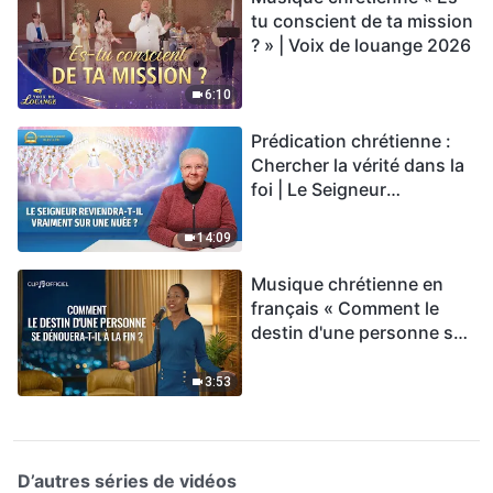
tu conscient de ta mission
? » | Voix de louange 2026
6:10
Prédication chrétienne :
Chercher la vérité dans la
foi | Le Seigneur
reviendra-t-Il vraiment sur
une nuée ?
14:09
Musique chrétienne en
français « Comment le
destin d'une personne se
dénouera-t-il à la fin ? »
3:53
D’autres séries de vidéos