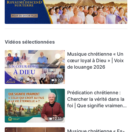
Vidéos sélectionnées
Musique chrétienne « Un
cœur loyal à Dieu » | Voix
de louange 2026
6:27
Prédication chrétienne :
Chercher la vérité dans la
foi | Que signifie vraiment
« Celui qui croit au Fils a la
vie éternelle » ?
12:51
Musique chrétienne « Es-