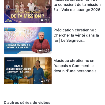
tu conscient de ta mission
? » | Voix de louange 2026
6:10
Prédication chrétienne :
Chercher la vérité dans la
foi | Le Seigneur
reviendra-t-Il vraiment sur
une nuée ?
14:09
Musique chrétienne en
français « Comment le
destin d'une personne se
dénouera-t-il à la fin ? »
3:53
D’autres séries de vidéos