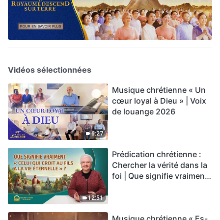
Vidéos sélectionnées
Musique chrétienne « Un
cœur loyal à Dieu » | Voix
de louange 2026
6:27
Prédication chrétienne :
Chercher la vérité dans la
foi | Que signifie vraiment
« Celui qui croit au Fils a la
vie éternelle » ?
12:51
Musique chrétienne « Es-