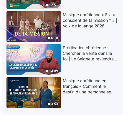
éternelle » ?
poursuivre la vérité (10) » Partie
12:51
4
Musique chrétienne « Es-tu
33:43
conscient de ta mission ? » |
Voix de louange 2026
Paroles de Dieu « Comment
poursuivre la vérité (11) » Partie
6:10
1
Prédication chrétienne :
59:20
Chercher la vérité dans la
foi | Le Seigneur reviendra-
Paroles de Dieu « Comment
t-Il vraiment sur une nuée ?
poursuivre la vérité (11) » Partie
14:09
2
38:37
Musique chrétienne en
français « Comment le
destin d'une personne se
dénouera-t-il à la fin ? »
3:53