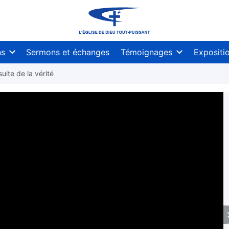
ns
Sermons et échanges
Témoignages
Expositi
uite de la vérité