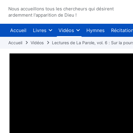
Nous accueillons tous les chercheurs qui désirent
ardemment l'apparition de Dieu !
Accueil
Livres
Vidéos
Hymnes
Récitatio
Accueil
Vidéos
Lectures de La Parole, vol. 6 : Sur la pours