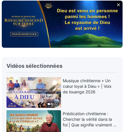
Paroles de Dieu « Comment
poursuivre la vérité (9) » Partie 4
38:34
Paroles de Dieu « Comment
poursuivre la vérité (10) » Partie
1
43:02
Vidéos sélectionnées
Paroles de Dieu « Comment
poursuivre la vérité (10) » Partie
2
Musique chrétienne « Un
cœur loyal à Dieu » | Voix
45:44
de louange 2026
Paroles de Dieu « Comment
6:27
poursuivre la vérité (10) » Partie
3
Prédication chrétienne :
43:55
Chercher la vérité dans la
foi | Que signifie vraiment «
Celui qui croit au Fils a la vie
Paroles de Dieu « Comment