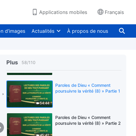
41:46
Applications mobiles
Français
Paroles de Dieu « Comment
poursuivre la vérité (7) » Partie 2
on d’images
Actualités
À propos de nous
1:06:38
Paroles de Dieu « Comment
poursuivre la vérité (7) » Partie 3
Plus
58
/
110
44:29
Paroles de Dieu « Comment
poursuivre la vérité (8) » Partie 1
54:44
Paroles de Dieu « Comment
poursuivre la vérité (8) » Partie 2
45:42