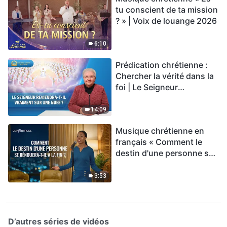
tu conscient de ta mission
? » | Voix de louange 2026
6:10
Prédication chrétienne :
Chercher la vérité dans la
foi | Le Seigneur
reviendra-t-Il vraiment sur
une nuée ?
14:09
Musique chrétienne en
français « Comment le
destin d'une personne se
dénouera-t-il à la fin ? »
3:53
D’autres séries de vidéos