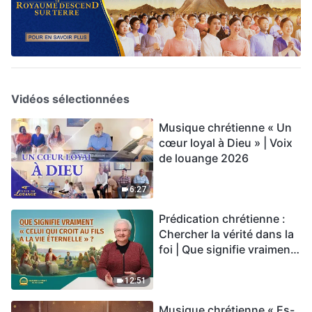
Vidéos sélectionnées
Musique chrétienne « Un
cœur loyal à Dieu » | Voix
de louange 2026
6:27
Prédication chrétienne :
Chercher la vérité dans la
foi | Que signifie vraiment
« Celui qui croit au Fils a la
vie éternelle » ?
12:51
Musique chrétienne « Es-