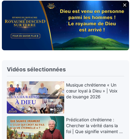
Paroles de Dieu quotidiennes :
Le jugement dans les derniers
jours | Extrait 97
8:16
Paroles de Dieu quotidiennes :
Le jugement dans les derniers
jours | Extrait 98
8:23
Vidéos sélectionnées
Musique chrétienne « Un
cœur loyal à Dieu » | Voix
de louange 2026
6:27
Prédication chrétienne :
Chercher la vérité dans la
foi | Que signifie vraiment «
Celui qui croit au Fils a la vie