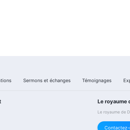
ations
Sermons et échanges
Témoignages
Ex
t
Le royaume d
Le royaume de Di
Contactez-