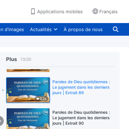
jours | Extrait 86
7:50
Applications mobiles
Français
Paroles de Dieu quotidiennes :
Le jugement dans les derniers
on d’images
Actualités
À propos de nous
jours | Extrait 87
5:05
Paroles de Dieu quotidiennes :
Le jugement dans les derniers
Plus
13
/
20
jours | Extrait 88
9:01
Paroles de Dieu quotidiennes :
Le jugement dans les derniers
jours | Extrait 89
3:26
Paroles de Dieu quotidiennes :
Le jugement dans les derniers
jours | Extrait 90