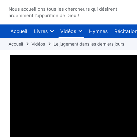
Nous accueillons tous les chercheurs qui désirent
ardemment l'apparition de Dieu !
Accueil
Livres
Vidéos
Hymnes
Récitatio
Accueil
Vidéos
Le jugement dans les derniers jours