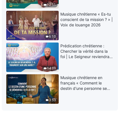
éternelle » ?
12:51
Musique chrétienne « Es-tu
conscient de ta mission ? » |
Voix de louange 2026
6:10
Prédication chrétienne :
Chercher la vérité dans la
foi | Le Seigneur reviendra-
t-Il vraiment sur une nuée ?
14:09
Musique chrétienne en
français « Comment le
destin d'une personne se
dénouera-t-il à la fin ? »
3:53