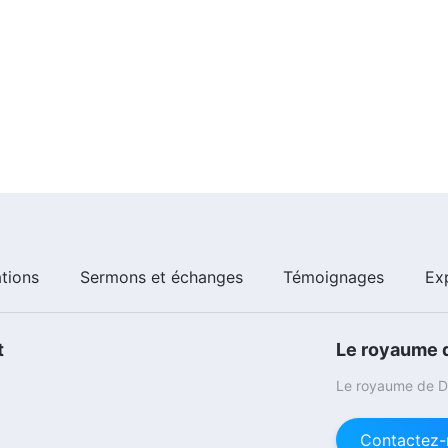
ations
Sermons et échanges
Témoignages
Ex
t
Le royaume d
Le royaume de Di
Contactez-