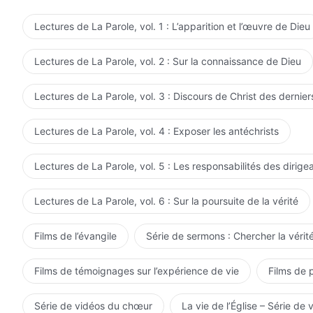
qu'est un véritable être créé, ce qu'est l'obéissance rée
comprendre comment il doit se soucier de Dieu, comme
Lectures de La Parole, vol. 1 : L’apparition et l’œuvre de Dieu
posséder la ressemblance d'un homme réel ; c'est seule
entend par foi authentique et adoration authentique ; c
Lectures de La Parole, vol. 2 : Sur la connaissance de Dieu
des cieux et de la terre et de toutes choses ; c'est se
lesquels Celui qui est le Maître de toute la création dom
Lectures de La Parole, vol. 3 : Discours de Christ des dernier
ainsi qu'il parvient à comprendre et à saisir les moyens
existe, devient manifeste, et travaille… Séparé de l'ex
Lectures de La Parole, vol. 4 : Exposer les antéchrists
connaissance des paroles de Dieu et de la vérité ni n'
vivant, une carcasse parfaite, et toute connaissance re
Lectures de La Parole, vol. 5 : Les responsabilités des dirige
Aux yeux de Dieu, un tel homme n'a jamais cru en Lui et 
reconnaît ni comme Son croyant ni comme Son disciple
Lectures de La Parole, vol. 6 : Sur la poursuite de la vérité
Films de l’évangile
Série de sermons : Chercher la vérité
Films de témoignages sur l’expérience de vie
Films de 
Série de vidéos du chœur
La vie de l’Église – Série de 