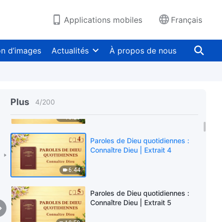
6:42
Applications mobiles
Français
Paroles de Dieu quotidiennes :
Connaître Dieu | Extrait 2
on d’images
Actualités
À propos de nous
10:02
Paroles de Dieu quotidiennes :
Connaître Dieu | Extrait 3
Plus
4
/
200
10:25
Paroles de Dieu quotidiennes :
Connaître Dieu | Extrait 4
6:44
Paroles de Dieu quotidiennes :
Connaître Dieu | Extrait 5