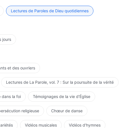
lle à Dieu ; c'est seulement ainsi qu'il parvient à
nt remplir le devoir d'un être créé et comment
Lectures de Paroles de Dieu quotidiennes
ment ainsi qu'il parvient à comprendre ce que l'on
'est seulement ainsi qu'il comprend qui est le Souverain
ulement ainsi qu'il parvient à comprendre les moyens par
ine, dirige et soutient la création ; et c'est seulement
s jours
 par lesquels Celui qui est le Maître de toute la création
périence réelle des paroles de Dieu, l'homme n'a aucune
en a aucune idée. Un tel homme est un véritable cadavre
lative au Créateur n'a absolument rien à voir avec lui.
ants et des ouvriers
ne L'a jamais suivi non plus, et ainsi Dieu ne le
, encore moins comme un véritable être créé.
Lectures de La Parole, vol. 7 : Sur la poursuite de la vérité
 dans la foi
Témoignages de la vie d’Église
persécution religieuse
Chœur de danse
variétés
Vidéos musicales
Vidéos d'hymnes