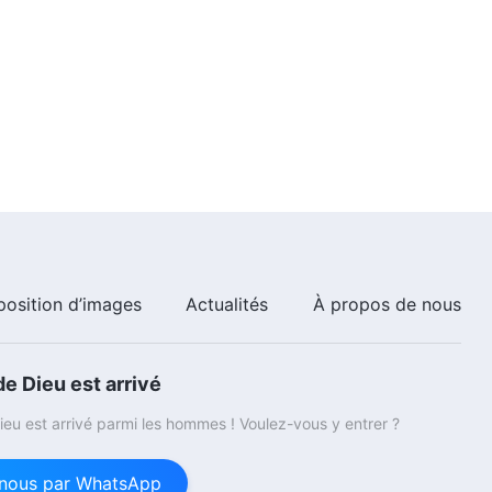
14:29
Paroles de Dieu quotidiennes :
Connaître Dieu | Extrait 23
7:53
Paroles de Dieu quotidiennes :
Connaître Dieu | Extrait 24
10:36
Paroles de Dieu quotidiennes :
position d’images
Actualités
À propos de nous
Connaître Dieu | Extrait 25
9:33
e Dieu est arrivé
Paroles de Dieu quotidiennes :
eu est arrivé parmi les hommes ! Voulez-vous y entrer ?
Connaître Dieu | Extrait 26
nous par WhatsApp
18:57