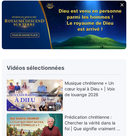
Paroles de Dieu quotidiennes :
Connaître Dieu | Extrait 10
17:06
Paroles de Dieu quotidiennes :
Connaître Dieu | Extrait 11
17:32
Vidéos sélectionnées
Paroles de Dieu quotidiennes :
Connaître Dieu | Extrait 12
Musique chrétienne « Un
cœur loyal à Dieu » | Voix
7:09
de louange 2026
Paroles de Dieu quotidiennes :
6:27
Connaître Dieu | Extrait 13
Prédication chrétienne :
11:24
Chercher la vérité dans la
foi | Que signifie vraiment «
Celui qui croit au Fils a la vie