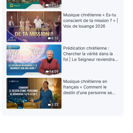
Paroles de Dieu quotidiennes :
éternelle » ?
12:51
Connaître Dieu | Extrait 14
Musique chrétienne « Es-tu
6:20
conscient de ta mission ? » |
Voix de louange 2026
Paroles de Dieu quotidiennes :
Connaître Dieu | Extrait 15
6:10
Prédication chrétienne :
8:05
Chercher la vérité dans la
foi | Le Seigneur reviendra-
Paroles de Dieu quotidiennes :
t-Il vraiment sur une nuée ?
Connaître Dieu | Extrait 16
14:09
Musique chrétienne en
12:35
français « Comment le
destin d'une personne se
Paroles de Dieu quotidiennes :
dénouera-t-il à la fin ? »
Connaître Dieu | Extrait 17
3:53
16:05
Paroles de Dieu quotidiennes :
Connaître Dieu | Extrait 18