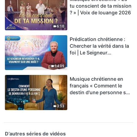
tu conscient de ta mission
? » | Voix de louange 2026
6:10
Prédication chrétienne :
Chercher la vérité dans la
foi | Le Seigneur
reviendra-t-Il vraiment sur
une nuée ?
14:09
Musique chrétienne en
français « Comment le
destin d'une personne se
dénouera-t-il à la fin ? »
3:53
D’autres séries de vidéos