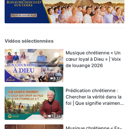
Vidéos sélectionnées
Musique chrétienne « Un
cœur loyal à Dieu » | Voix
de louange 2026
6:27
Prédication chrétienne :
Chercher la vérité dans la
foi | Que signifie vraiment
« Celui qui croit au Fils a la
vie éternelle » ?
12:51
Musique chrétienne « Es-