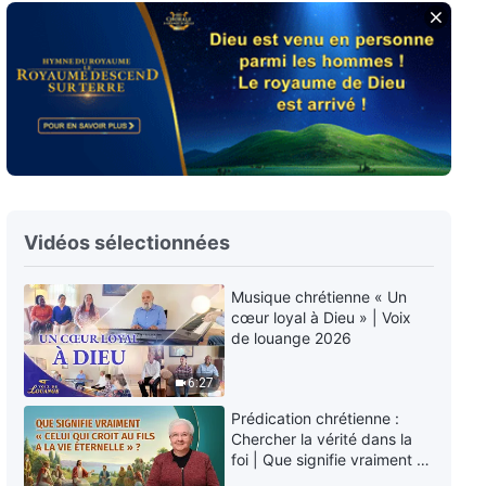
Paroles de Dieu quotidiennes :
Connaître Dieu | Extrait 47
9:26
Paroles de Dieu quotidiennes :
Connaître Dieu | Extrait 48
9:47
Vidéos sélectionnées
Paroles de Dieu quotidiennes :
Connaître Dieu | Extrait 49
Musique chrétienne « Un
cœur loyal à Dieu » | Voix
12:23
de louange 2026
Paroles de Dieu quotidiennes :
6:27
Connaître Dieu | Extrait 50
Prédication chrétienne :
13:40
Chercher la vérité dans la
foi | Que signifie vraiment «
Celui qui croit au Fils a la vie
Paroles de Dieu quotidiennes :