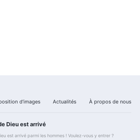
10:43
Paroles de Dieu quotidiennes :
Connaître Dieu | Extrait 60
10:04
Paroles de Dieu quotidiennes :
Connaître Dieu | Extrait 61
16:54
Paroles de Dieu quotidiennes :
Connaître Dieu | Extrait 62
position d’images
Actualités
À propos de nous
16:46
Paroles de Dieu quotidiennes :
Connaître Dieu | Extrait 63
e Dieu est arrivé
eu est arrivé parmi les hommes ! Voulez-vous y entrer ?
6:01