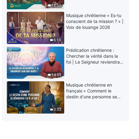
éternelle » ?
Connaître Dieu | Extrait 51
12:51
Musique chrétienne « Es-tu
10:28
conscient de ta mission ? » |
Voix de louange 2026
Paroles de Dieu quotidiennes :
Connaître Dieu | Extrait 52
6:10
Prédication chrétienne :
12:00
Chercher la vérité dans la
foi | Le Seigneur reviendra-
Paroles de Dieu quotidiennes :
t-Il vraiment sur une nuée ?
Connaître Dieu | Extrait 53
14:09
9:58
Musique chrétienne en
français « Comment le
destin d'une personne se
Paroles de Dieu quotidiennes :
dénouera-t-il à la fin ? »
Connaître Dieu | Extrait 54
3:53
10:04
Paroles de Dieu quotidiennes :
Connaître Dieu | Extrait 55