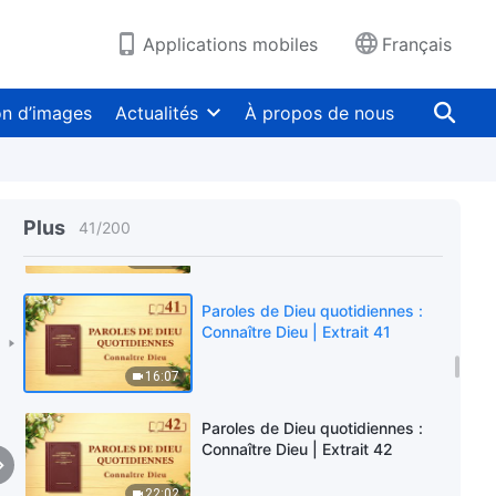
6:38
Applications mobiles
Français
Paroles de Dieu quotidiennes :
Connaître Dieu | Extrait 39
on d’images
Actualités
À propos de nous
7:26
Paroles de Dieu quotidiennes :
Connaître Dieu | Extrait 40
Plus
41
/
200
13:37
Paroles de Dieu quotidiennes :
Connaître Dieu | Extrait 41
16:07
Paroles de Dieu quotidiennes :
Connaître Dieu | Extrait 42
22:02