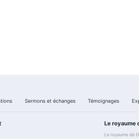
atan : Il a ordonné à Satan de ne pas faire de tort à Job.
t qu'Il avait foi que l'intégrité et la droiture de Job
, Dieu a ainsi permis à Satan de tenter Job, mais a
saisir tous les biens de Job, mais il ne pouvait pas lever
nifie que Dieu n'avait donc pas complètement livré Job à
il voulait, mais il ne pouvait pas blesser Job lui-même,
homme est contrôlé par Dieu, que l'homme vive ou meure
ès que Dieu a dit ces paroles à Satan, Satan était
r tenter Job et, avant longtemps, Job avait perdu une
vait été donnés par Dieu… Ainsi lui sont advenues les
ations
Sermons et échanges
Témoignages
Ex
t
Le royaume d
Le royaume de Di