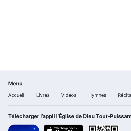
mains de Satan, et c'est la limite qu'Il a établie pour S
Parce que Dieu a reconnu que Job était intègre et droit e
étaient hors de doute et pouvaient résister à l'épreuve
imposé une restriction à Satan : Satan était autorisé à 
la main sur lui. Qu'est-ce que cela signifie ? Cela sig
Satan. Satan pouvait tenter Job par tous les moyens qu'
pas même un cheveu sur sa tête, parce que tout de l'
est décidé par Dieu et Satan n'a pas cette licence. Apr
anxieux de commencer. Il a utilisé tous les moyens pou
tonne de brebis et de bœufs et tous les biens qui lui a
épreuves de Dieu.
Menu
Accueil
Livres
Vidéos
Hymnes
Récit
Télécharger l’appli l’Église de Dieu Tout-Puissan