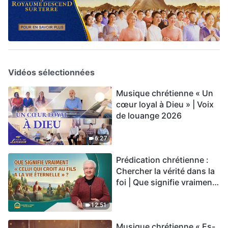
Vidéos sélectionnées
Musique chrétienne « Un
cœur loyal à Dieu » | Voix
de louange 2026
6:27
Prédication chrétienne :
Chercher la vérité dans la
foi | Que signifie vraiment
« Celui qui croit au Fils a la
vie éternelle » ?
12:51
Musique chrétienne « Es-