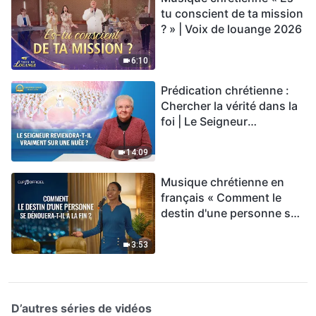
tu conscient de ta mission
? » | Voix de louange 2026
6:10
Prédication chrétienne :
Chercher la vérité dans la
foi | Le Seigneur
reviendra-t-Il vraiment sur
une nuée ?
14:09
Musique chrétienne en
français « Comment le
destin d'une personne se
dénouera-t-il à la fin ? »
3:53
D’autres séries de vidéos