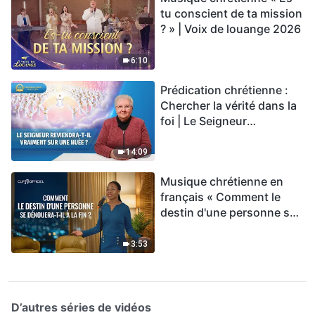
tu conscient de ta mission
? » | Voix de louange 2026
6:10
Prédication chrétienne :
Chercher la vérité dans la
foi | Le Seigneur
reviendra-t-Il vraiment sur
une nuée ?
14:09
Musique chrétienne en
français « Comment le
destin d'une personne se
dénouera-t-il à la fin ? »
3:53
D’autres séries de vidéos