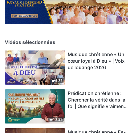
Vidéos sélectionnées
Musique chrétienne « Un
cœur loyal à Dieu » | Voix
de louange 2026
6:27
Prédication chrétienne :
Chercher la vérité dans la
foi | Que signifie vraiment
« Celui qui croit au Fils a la
vie éternelle » ?
12:51
Musique chrétienne « Es-