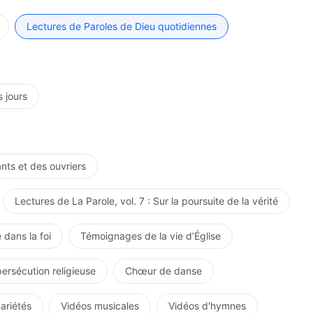
ment l'Éternel. Il était un serviteur de l'Éternel, un
ravail seulement au cours de l'ère de la Loi dans le cadre
Lectures de Paroles de Dieu quotidiennes
u-delà de l'ère de la Loi. Par opposition, l'œuvre de
de l'Éternel ; Il a travaillé comme Dieu incarné et a été
ement dit, Il a réalisé une nouvelle œuvre en dehors de
le ère. De surcroît, il était capable de parler de ce qui
s jours
 une œuvre au sein de la gestion de Dieu et impliquait
ent en quelques hommes, et Son œuvre n'avait pas non
mes. S'agissant de la façon dont Dieu S'est incarné pour
élations à cette époque, la façon dont l'Esprit est
ants et des ouvriers
t des choses que l'homme ne peut voir ni toucher. Il
preuves qu'Il est Dieu incarné. Ainsi, la distinction ne
Lectures de La Parole, vol. 7 : Sur la poursuite de la vérité
 qui sont tangibles à l'homme. Cela seul est réel. C'est
rit et que ces choses ne sont connues clairement que par
 dans la foi
Témoignages de la vie d’Église
aît pas tout ; tu ne peux vérifier s'Il est Dieu qu'à
e, on peut voir que, premièrement, Il est capable d'ouvrir
persécution religieuse
Chœur de danse
tenir la vie de l'homme et de montrer à l'homme le
Dieu Lui-même. Tout au moins, l'œuvre qu'Il fait peut
variétés
Vidéos musicales
Vidéos d'hymnes