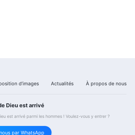
4:59
Paroles de Dieu quotidiennes :
Connaître l'œuvre de Dieu |
Extrait 180
9:20
position d’images
Actualités
À propos de nous
e Dieu est arrivé
eu est arrivé parmi les hommes ! Voulez-vous y entrer ?
nous par WhatsApp