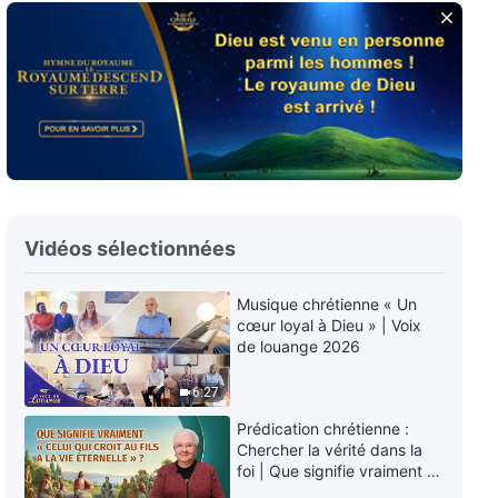
Paroles de Dieu quotidiennes :
Connaître l'œuvre de Dieu |
Extrait 167
9:13
Paroles de Dieu quotidiennes :
Connaître l'œuvre de Dieu |
Extrait 168
6:35
Vidéos sélectionnées
Paroles de Dieu quotidiennes :
Connaître l'œuvre de Dieu |
Musique chrétienne « Un
Extrait 169
cœur loyal à Dieu » | Voix
4:47
de louange 2026
Paroles de Dieu quotidiennes :
6:27
Connaître l'œuvre de Dieu |
Extrait 170
Prédication chrétienne :
4:56
Chercher la vérité dans la
foi | Que signifie vraiment «
Celui qui croit au Fils a la vie