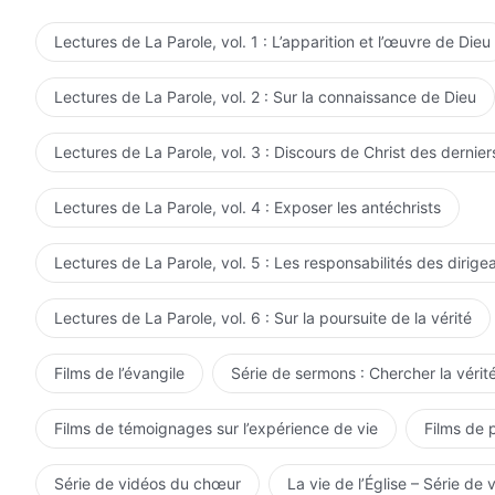
l'Éternel. Il ne pouvait pas, toutefois, représenter totale
instrument dans l'œuvre de l'Éternel. Il a accompli le t
Lectures de La Parole, vol. 1 : L’apparition et l’œuvre de Dieu
de l'œuvre de l'Éternel ; son travail n'a pas continué a
Jésus était différente. Il a dépassé le cadre de l'œuvre 
Lectures de La Parole, vol. 2 : Sur la connaissance de Dieu
crucifié dans le but de racheter toute l'humanité. Autr
l'œuvre accomplie par l'Éternel. Il a inauguré une nouvel
Lectures de La Parole, vol. 3 : Discours de Christ des dernier
était impossible à l'homme d'acquérir. Son œuvre était
l'ensemble de l'humanité. Il ne travaillait pas seulem
Lectures de La Parole, vol. 4 : Exposer les antéchrists
plus pour objectif de conduire un nombre limité d'hom
être un homme, de la façon dont l'Esprit faisait des rév
Lectures de La Parole, vol. 5 : Les responsabilités des dirige
descendu sur un homme pour accomplir l'œuvre, ce son
est absolument impossible pour ces vérités de servir de 
Lectures de La Parole, vol. 6 : Sur la poursuite de la vérité
peut être faite qu'entre les paroles et l'œuvre de Dieu,
dû au fait que tu ne peux pas voir les choses de l'Esp
Films de l’évangile
Série de sermons : Chercher la vérité
Dieu Lui-même, et même la chair de Dieu incarné ne conn
partir de l'œuvre qu'Il a réalisée. À partir de Son œuvr
Films de témoignages sur l’expérience de vie
Films de 
une nouvelle ère ; deuxièmement, Il est capable de sou
chemin à suivre. C'est suffisant pour établir qu'Il est 
Série de vidéos du chœur
La vie de l’Église – Série de 