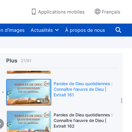
Extrait 158
7:35
Applications mobiles
Français
Paroles de Dieu quotidiennes :
Connaître l'œuvre de Dieu |
on d’images
Actualités
À propos de nous
Extrait 159
4:59
Paroles de Dieu quotidiennes :
Connaître l'œuvre de Dieu |
Plus
21
/
91
Extrait 160
8:17
Paroles de Dieu quotidiennes :
Connaître l'œuvre de Dieu |
Extrait 161
9:59
Paroles de Dieu quotidiennes :
Connaître l'œuvre de Dieu |
Extrait 162