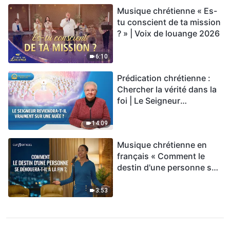
Musique chrétienne « Es-
tu conscient de ta mission
? » | Voix de louange 2026
6:10
Prédication chrétienne :
Chercher la vérité dans la
foi | Le Seigneur
reviendra-t-Il vraiment sur
une nuée ?
14:09
Musique chrétienne en
français « Comment le
destin d'une personne se
dénouera-t-il à la fin ? »
3:53