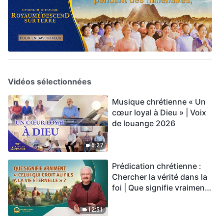
Vidéos sélectionnées
Musique chrétienne « Un
cœur loyal à Dieu » | Voix
de louange 2026
6:27
Prédication chrétienne :
Chercher la vérité dans la
foi | Que signifie vraiment
« Celui qui croit au Fils a la
vie éternelle » ?
12:51