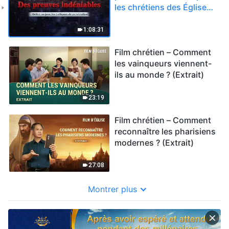
les chrétiens des Églises
de maison aux mains du
PCC
1:08:31
Film chrétien – Comment
les vainqueurs viennent-
ils au monde ? (Extrait)
23:19
Film chrétien – Comment
reconnaître les pharisiens
modernes ? (Extrait)
27:08
Montrer plus